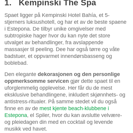
1.
Kempinski The Spa
Spaet ligger på Kempinski Hotel Bahía, et 5-
stjerners luksushotell, og har et av de beste spaene
i Estepona. De tilbyr unike omgivelser med
subtropiske hager hvor du kan nyte det store
utvalget av behandlinger, fra avslappende
massasjer til peeling. Dee har også tørre og våte
badstuer, et oppvarmet innendørsbasseng og
boblebad.
Den elegante
dekorasjonen og den personlige
oppmerksomme servicen
gjør dette spaet til en
uforglemmelig opplevelse. Her får du de mest
eksklusive behandlingene, inkludert skjønnhets- og
antistress-ritualer. På samme stedet vil du også
finne en av de
mest kjente beach-klubbene i
Estepona
, el Spiler, hvor du kan avslutte velvære-
og pleiedagen din med en cocktail og levende
musikk ved havet.