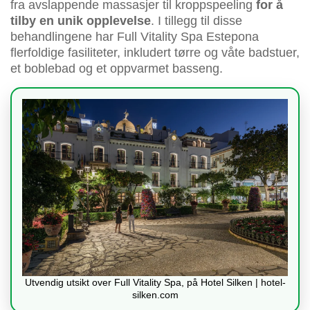
fra avslappende massasjer til kroppspeeling
for å
tilby en unik opplevelse
. I tillegg til disse
behandlingene har Full Vitality Spa Estepona
flerfoldige fasiliteter, inkludert tørre og våte badstuer,
et boblebad og et oppvarmet basseng.
Utvendig utsikt over Full Vitality Spa, på Hotel Silken | hotel-
silken.com