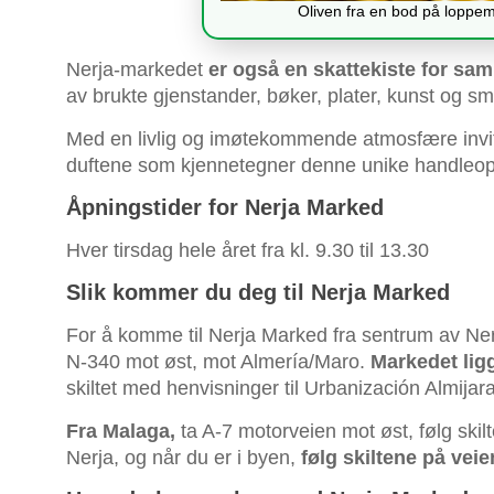
Oliven fra en bod på loppem
Nerja-markedet
er også en skattekiste for sam
av brukte gjenstander, bøker, plater, kunst og s
Med en livlig og imøtekommende atmosfære invite
duftene som kjennetegner denne unike handleop
Åpningstider for Nerja Marked
Hver tirsdag hele året fra kl. 9.30 til 13.30
Slik kommer du deg til Nerja Marked
For å komme til Nerja Marked fra sentrum av Nerj
N-340 mot øst, mot Almería/Maro.
Markedet lig
skiltet med henvisninger til Urbanización Almijara
Fra Malaga,
ta A-7 motorveien mot øst, følg skilt
Nerja, og når du er i byen,
følg skiltene på vei