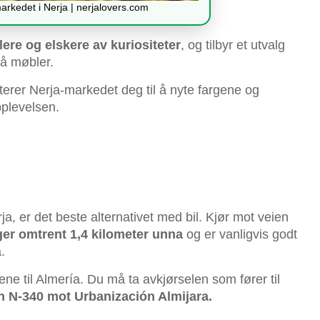
arkedet i Nerja | nerjalovers.com
lere og elskere av kuriositeter
, og tilbyr et utvalg
må møbler.
rer Nerja-markedet deg til å nyte fargene og
plevelsen.
a, er det beste alternativet med bil. Kjør mot veien
ger omtrent 1,4 kilometer unna
og er vanligvis godt
.
ene til Almería. Du må ta avkjørselen som fører til
en N-340 mot Urbanización Almijara.