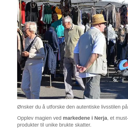
Ønsker du å utforske den autentiske livsstilen p
Opplev magien ved
markedene i Nerja
, et must
produkter til unike brukte skatter.