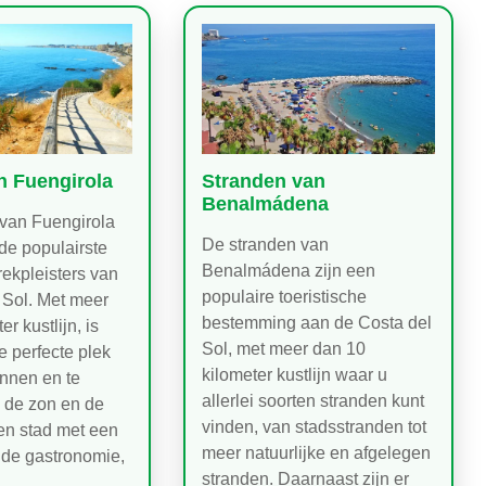
n Fuengirola
Stranden van
Benalmádena
van Fuengirola
De stranden van
de populairste
Benalmádena zijn een
trekpleisters van
populaire toeristische
 Sol. Met meer
bestemming aan de Costa del
r kustlijn, is
Sol, met meer dan 10
e perfecte plek
kilometer kustlijn waar u
nnen en te
allerlei soorten stranden kunt
 de zon en de
vinden, van stadsstranden tot
een stad met een
meer natuurlijke en afgelegen
de gastronomie,
stranden. Daarnaast zijn er
d…