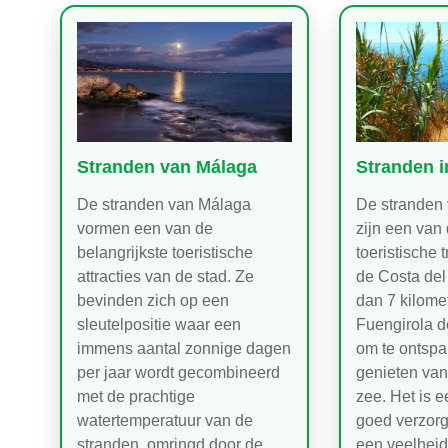
Stranden van Málaga
Stranden i
De stranden van Málaga
De stranden 
vormen een van de
zijn een van 
belangrijkste toeristische
toeristische 
attracties van de stad. Ze
de Costa del
bevinden zich op een
dan 7 kilomete
sleutelpositie waar een
Fuengirola d
immens aantal zonnige dagen
om te ontspa
per jaar wordt gecombineerd
genieten van
met de prachtige
zee. Het is 
watertemperatuur van de
goed verzorg
stranden, omringd door de…
een veelhei