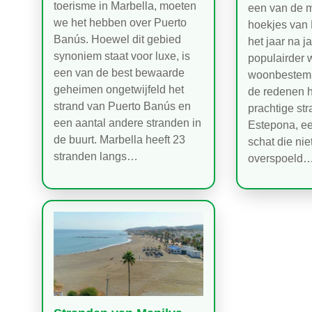
toerisme in Marbella, moeten
een van de 
we het hebben over Puerto
hoekjes van
Banús. Hoewel dit gebied
het jaar na j
synoniem staat voor luxe, is
populairder w
een van de best bewaarde
woonbestemm
geheimen ongetwijfeld het
de redenen h
strand van Puerto Banús en
prachtige st
een aantal andere stranden in
Estepona, ee
de buurt. Marbella heeft 23
schat die ni
stranden langs…
overspoeld