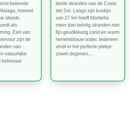
minst bekende
beste stranden van de Costa
 Malaga, hoewel
del Sol. Langs zijn kustlijn
aar steeds
van 27 km heeft Marbella
ordt als
meer dan twintig stranden met
ing. Een van
fijn goudkleurig zand en warm
iervoor zijn de
hemelsblauw water. Iedereen
randen van
vindt er het perfecte plekje:
n natuurlijke
zowel degenen…
et helemaal
…