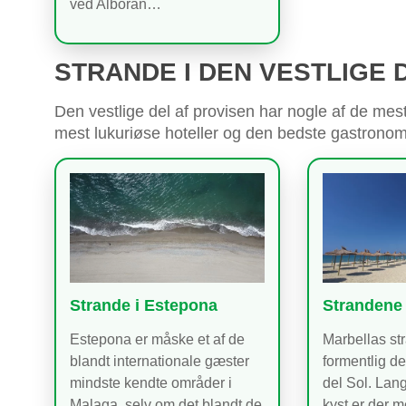
ved Alboran…
STRANDE I DEN VESTLIGE 
Den vestlige del af provisen har nogle af de me
mest lukuriøse hoteller og den bedste gastronom
Strande i Estepona
Strandene 
Estepona er måske et af de
Marbellas st
blandt internationale gæster
formentlig d
mindste kendte områder i
del Sol. Lan
Malaga, selv om det blandt de
kyst er der 