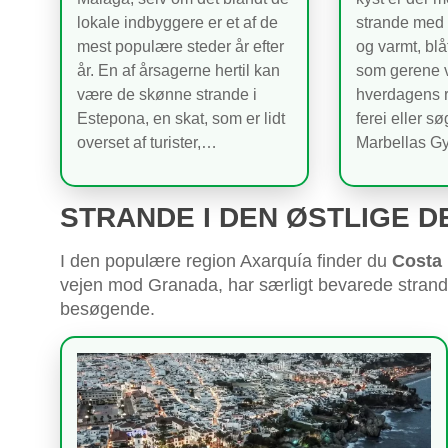
lokale indbyggere er et af de
strande med f
mest populære steder år efter
og varmt, blå
år. En af årsagerne hertil kan
som gerene vi
være de skønne strande i
hverdagens r
Estepona, en skat, som er lidt
ferei eller sø
overset af turister,…
Marbellas G
STRANDE I DEN ØSTLIGE D
I den populære region Axarquía finder du
Costa 
vejen mod Granada, har særligt bevarede strande
besøgende.