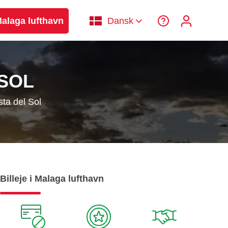
 Malaga lufthavn
Dansk
SOL
ta del Sol
Billeje i Malaga lufthavn