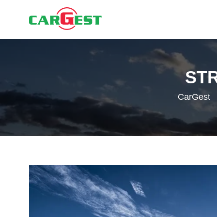
ST
CarGest