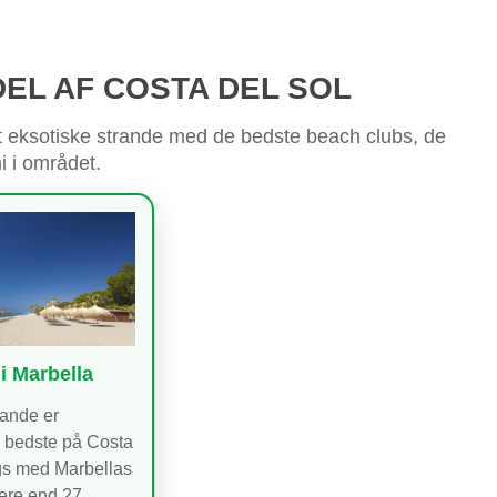
DEL AF COSTA DEL SOL
st eksotiske strande med de bedste beach clubs, de
i i området.
i Marbella
rande er
e bedste på Costa
gs med Marbellas
mere end 27