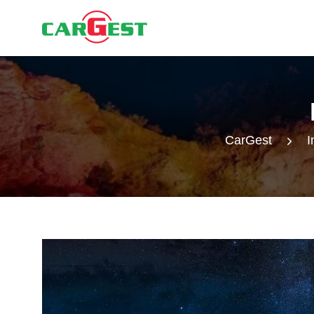
CarGest
I