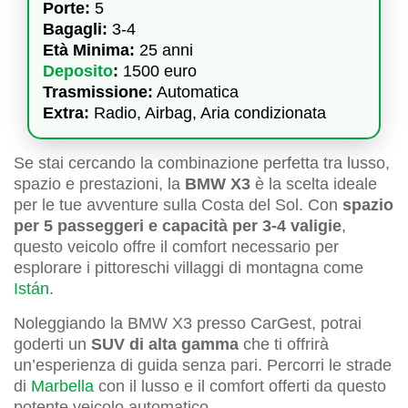
Porte:
5
Bagagli:
3-4
Età Minima:
25 anni
Deposito
:
1500 euro
Trasmissione:
Automatica
Extra:
Radio, Airbag, Aria condizionata
Se stai cercando la combinazione perfetta tra lusso,
spazio e prestazioni, la
BMW X3
è la scelta ideale
per le tue avventure sulla Costa del Sol. Con
spazio
per 5 passeggeri e capacità per 3-4 valigie
,
questo veicolo offre il comfort necessario per
esplorare i pittoreschi villaggi di montagna come
Istán
.
Noleggiando la BMW X3 presso CarGest, potrai
goderti un
SUV di alta gamma
che ti offrirà
un’esperienza di guida senza pari. Percorri le strade
di
Marbella
con il lusso e il comfort offerti da questo
potente veicolo automatico.