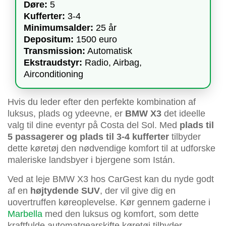
Døre:
5
Kufferter:
3-4
Minimumsalder:
25 år
Depositum:
1500 euro
Transmission:
Automatisk
Ekstraudstyr:
Radio, Airbag,
Airconditioning
Hvis du leder efter den perfekte kombination af
luksus, plads og ydeevne, er
BMW X3
det ideelle
valg til dine eventyr på Costa del Sol. Med
plads til
5 passagerer og plads til 3-4 kufferter
tilbyder
dette køretøj den nødvendige komfort til at udforske
maleriske landsbyer i bjergene som Istán.
Ved at leje BMW X3 hos CarGest kan du nyde godt
af en
højtydende SUV
, der vil give dig en
uovertruffen køreoplevelse. Kør gennem gaderne i
Marbella
med den luksus og komfort, som dette
kraftfulde automatgearskifte køretøj tilbyder.