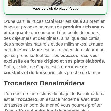
Vues du club de plage Yucas
D’une part, le Yucas Café&Bar est situé au premier
étage et propose un menu de
produits artisanaux
et de qualité
qui comprend des petits déjeuners,
des déjeuners et des dîners, ainsi que des cafés,
des smoothies naturels et des milkshakes. D’autre
part, le Yucas Mare est son espace de restauration,
qui surprend surtout par ses
espaces
réservés
exclusifs en forme d’
igloo et ses plats élaborés
.
Enfin, le Mar de Copas est sa
terrasse de
cocktails et de boissons
, plus proche de la mer.
Trocadero Benalmádena
L’un des meilleurs clubs de plage de Benalmádena
est le
Trocadero
, un espace moderne avec trois
terrasses en bord de mer où vous pourrez profiter
d’une
offre culinaire haut de gamme
, des