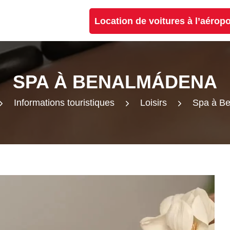
Location de voitures à l’aérop
SPA À BENALMÁDENA
Informations touristiques
Loisirs
Spa à B