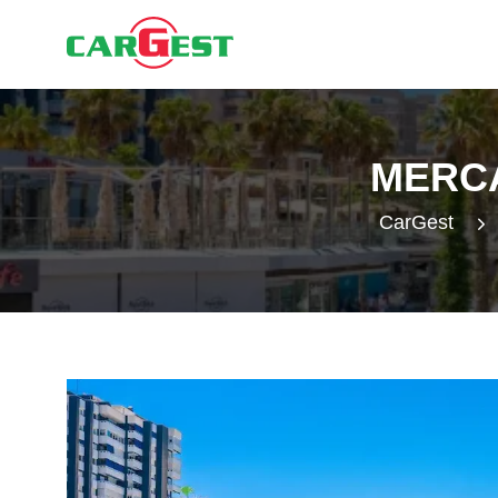
MERCA
CarGest