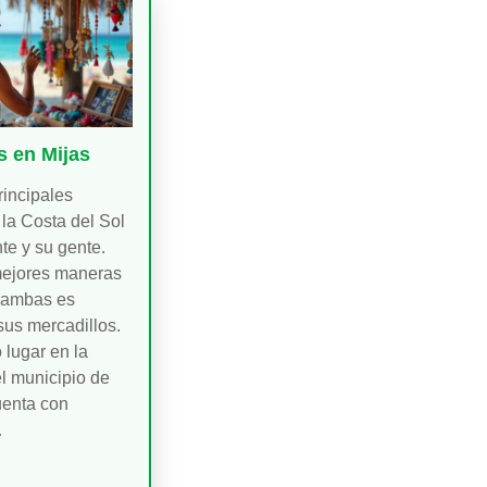
s en Mijas
rincipales
 la Costa del Sol
te y su gente.
mejores maneras
 ambas es
sus mercadillos.
 lugar en la
l municipio de
uenta con
…