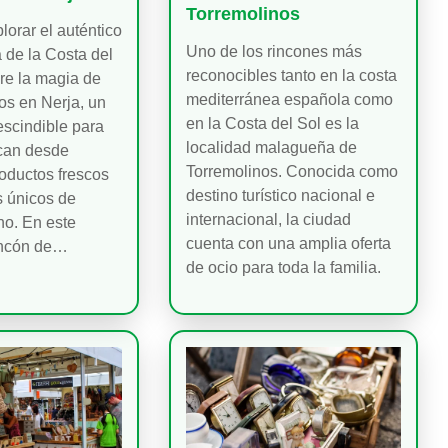
Torremolinos
lorar el auténtico
Uno de los rincones más
a de la Costa del
reconocibles tanto en la costa
re la magia de
mediterránea española como
os en Nerja, un
en la Costa del Sol es la
escindible para
localidad malagueña de
can desde
Torremolinos. Conocida como
roductos frescos
destino turístico nacional e
s únicos de
internacional, la ciudad
o. En este
cuenta con una amplia oferta
incón de…
de ocio para toda la familia.