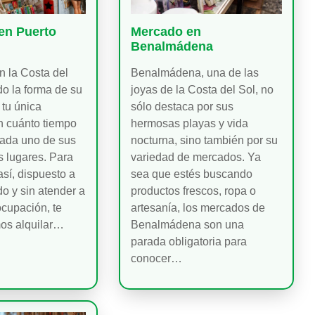
en Puerto
Mercado en
Benalmádena
 la Costa del
Benalmádena, una de las
o la forma de su
joyas de la Costa del Sol, no
 tu única
sólo destaca por sus
n cuánto tiempo
hermosas playas y vida
ada uno de sus
nocturna, sino también por su
 lugares. Para
variedad de mercados. Ya
así, dispuesto a
sea que estés buscando
odo y sin atender a
productos frescos, ropa o
cupación, te
artesanía, los mercados de
s alquilar…
Benalmádena son una
parada obligatoria para
conocer…