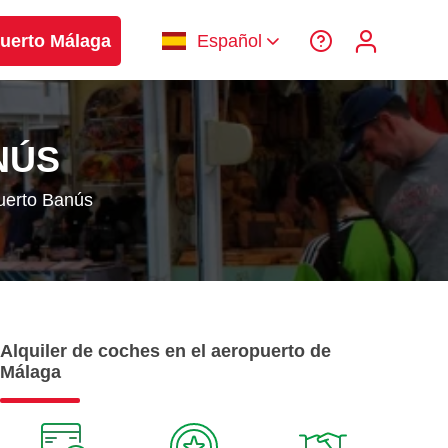
uerto Málaga
Español
NÚS
uerto Banús
Alquiler de coches en el aeropuerto de
Málaga