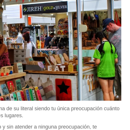
a de su literal siendo tu única preocupación cuánto
s lugares.
do y sin atender a ninguna preocupación, te