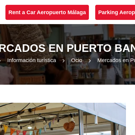
Rent a Car Aeropuerto Málaga
Parking Aerop
RCADOS EN PUERTO BA
Información turística
Ocio
Mercados en P