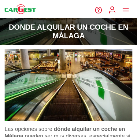
DONDE ALQUILAR UN COCHE EN
MÁLAGA
Las opciones sobre
dónde alquilar un coche en
Málaga
pueden ser muy diversas, especialmente si