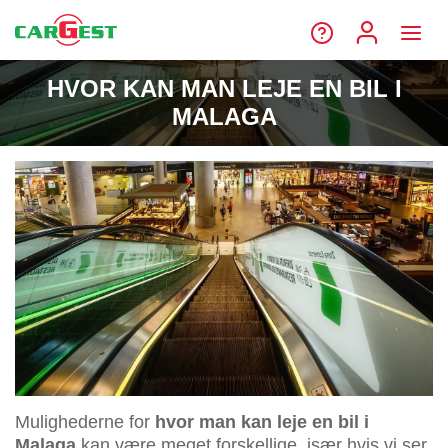
HVOR KAN MAN LEJE EN BIL I
MALAGA
Mulighederne for
hvor man kan leje en bil i
Malaga
kan være meget forskellige, især hvis vi ser