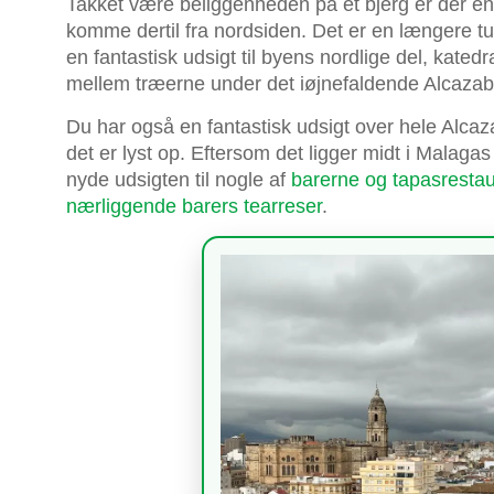
Takket være beliggenheden på et bjerg er der en 
komme dertil fra nordsiden. Det er en længere tur
en fantastisk udsigt til byens nordlige del, kated
mellem træerne under det iøjnefaldende Alcazab
Du har også en fantastisk udsigt over hele Alca
det er lyst op. Eftersom det ligger midt i Malagas
nyde udsigten til nogle af
barerne og tapasrestau
nærliggende barers tearreser
.