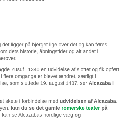
g det ligger på bjerget lige over det og kan føres
 om dets historie, åbningstider og alt andet i
herover.
de Yusuf i 1340 en udvidelse af slottet og fik opført
 i flere omgange er blevet ændret, særligt i
lse, som sluttede 19. august 1487, ser
Alcazaba i
et skete i forbindelse med
udvidelsen af Alcazaba
.
byen,
kan du se det gamle
romerske teater
på
 du kan se Alcazabas nordlige væg
og