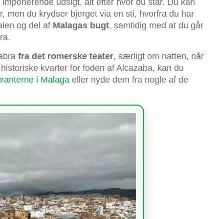
imponerende udsigt, alt efter hvor du står. Du kan
, men du krydser bjerget via en sti, hvorfra du har
ralen og del af
Malagas bugt
, samtidig med at du går
ra.
zabra
fra det romerske teater
, særligt om natten, når
 historiske kvarter for foden af Alcazaba, kan du
ranterne i Malaga
eller nyde dem fra nogle af de