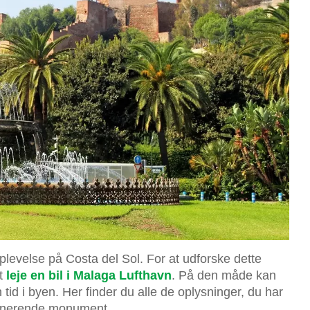
levelse på Costa del Sol. For at udforske dette
at
leje en bil i Malaga Lufthavn
. På den måde kan
id i byen. Her finder du alle de oplysninger, du har
mponerende monument.