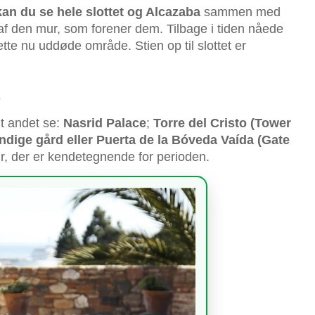
kan du se hele slottet og Alcazaba
sammen med
af den mur, som forener dem. Tilbage i tiden nåede
dette nu uddøde område. Stien op til slottet er
A
t andet se:
Nasrid Palace
;
Torre del Cristo (Tower
endige gård eller Puerta de la Bóveda Vaída (Gate
ur, der er kendetegnende for perioden.