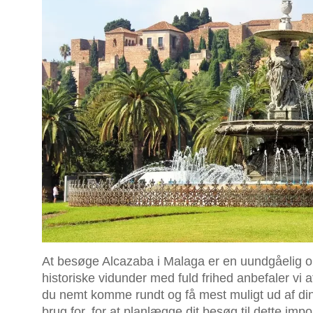
At besøge Alcazaba i Malaga er en uundgåelig op
historiske vidunder med fuld frihed anbefaler vi 
du nemt komme rundt og få mest muligt ud af din t
brug for, for at planlægge dit besøg til dette i