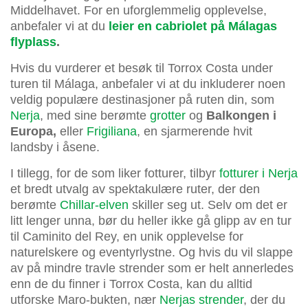
Middelhavet. For en uforglemmelig opplevelse,
anbefaler vi at du
leier en cabriolet på Málagas
flyplass
.
Hvis du vurderer et besøk til Torrox Costa under
turen til Málaga, anbefaler vi at du inkluderer noen
veldig populære destinasjoner på ruten din, som
Nerja
, med sine berømte
grotter
og
Balkongen i
Europa,
eller
Frigiliana
, en sjarmerende hvit
landsby i åsene.
I tillegg, for de som liker fotturer, tilbyr
fotturer i Nerja
et bredt utvalg av spektakulære ruter, der den
berømte
Chillar-elven
skiller seg ut. Selv om det er
litt lenger unna, bør du heller ikke gå glipp av en tur
til Caminito del Rey, en unik opplevelse for
naturelskere og eventyrlystne. Og hvis du vil slappe
av på mindre travle strender som er helt annerledes
enn de du finner i Torrox Costa, kan du alltid
utforske Maro-bukten, nær
Nerjas strender
, der du