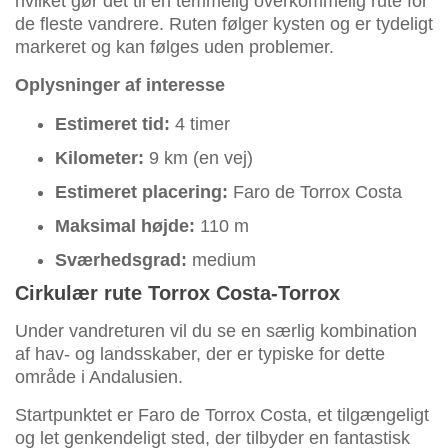
hvilket gør det til en temmelig overkommelig rute for
de fleste vandrere. Ruten følger kysten og er tydeligt
markeret og kan følges uden problemer.
Oplysninger af interesse
Estimeret tid:
4 timer
Kilometer:
9 km (en vej)
Estimeret placering:
Faro de Torrox Costa
Maksimal højde:
110 m
Sværhedsgrad:
medium
Cirkulær rute Torrox Costa-Torrox
Under vandreturen vil du se en særlig kombination
af hav- og landsskaber, der er typiske for dette
område i Andalusien.
Startpunktet er Faro de Torrox Costa, et tilgængeligt
og let genkendeligt sted, der tilbyder en fantastisk