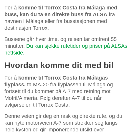
For å
komme til Torrox Costa fra Málaga med
buss, kan du ta en direkte buss fra ALSA
fra
havnen i Málaga eller fra busstasjonen med
destinasjon Torrox.
Bussene går hver time, og reisen tar omtrent 55
minutter.
Du kan sjekke rutetider og priser på ALSAs
nettside.
Hvordan komme dit med bil
For å
komme til Torrox Costa fra Málagas
flyplass,
ta MA-20 fra flyplassen til Málaga og
fortsett til du kommer på A-7 med retning mot
Motril/Almería. Følg deretter A-7 til du når
avkjørselen til Torrox Costa.
Denne veien gir deg en rask og direkte rute, og du
kan nyte motorveien A-7 som strekker seg langs
hele kysten og gir imponerende utsikt over