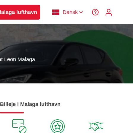
 Malaga lufthavn
Dansk
t Leon Malaga
Billeje i Malaga lufthavn