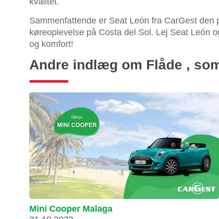
kvalitet.
Sammenfattende er Seat León fra CarGest den p
køreoplevelse på Costa del Sol. Lej Seat León o
og komfort!
Andre indlæg om Flåde , som
Mini Cooper Malaga