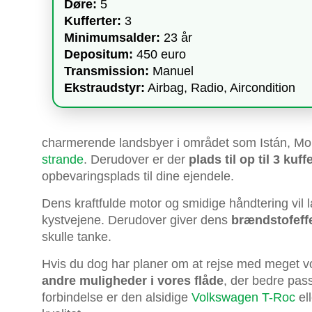
Døre:
5
Kufferter:
3
Minimumsalder:
23 år
Depositum:
450 euro
Transmission:
Manuel
Ekstraudstyr:
Airbag, Radio, Aircondition
charmerende landsbyer i området som Istán, Mo
strande
. Derudover er der
plads til op til 3 kuff
opbevaringsplads til dine ejendele.
Dens kraftfulde motor og smidige håndtering vil
kystvejene. Derudover giver dens
brændstofeffe
skulle tanke.
Hvis du dog har planer om at rejse med meget vo
andre muligheder i vores flåde
, der bedre pas
forbindelse er den alsidige
Volkswagen T-Roc
el