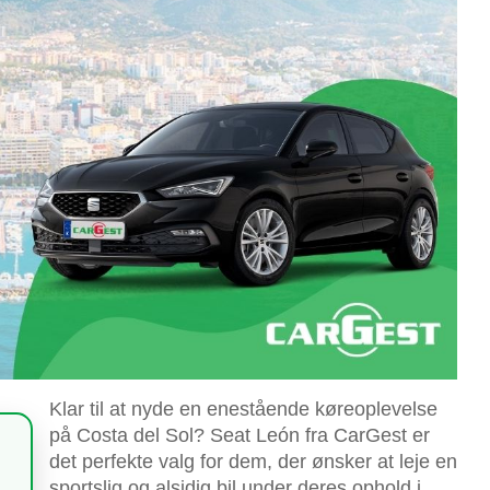
Klar til at nyde en enestående køreoplevelse
på Costa del Sol? Seat León fra CarGest er
det perfekte valg for dem, der ønsker at leje en
sportslig og alsidig bil under deres ophold i