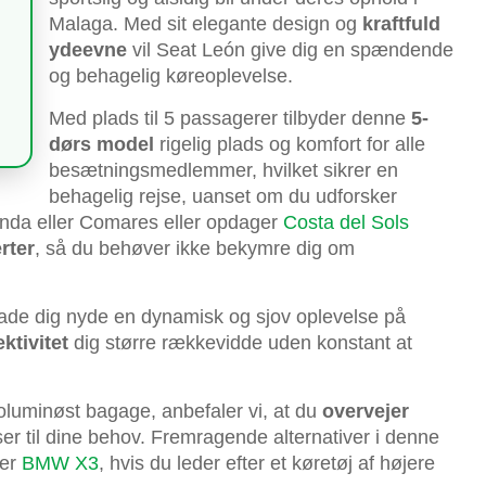
Malaga. Med sit elegante design og
kraftfuld
ydeevne
vil Seat León give dig en spændende
og behagelig køreoplevelse.
Med plads til 5 passagerer tilbyder denne
5-
dørs model
rigelig plads og komfort for alle
besætningsmedlemmer, hvilket sikrer en
behagelig rejse, uanset om du udforsker
nda eller Comares eller opdager
Costa del Sols
erter
, så du behøver ikke bekymre dig om
 lade dig nyde en dynamisk og sjov oplevelse på
ktivitet
dig større rækkevidde uden konstant at
luminøst bagage, anbefaler vi, at du
overvejer
ser til dine behov. Fremragende alternativer i denne
ler
BMW X3
, hvis du leder efter et køretøj af højere