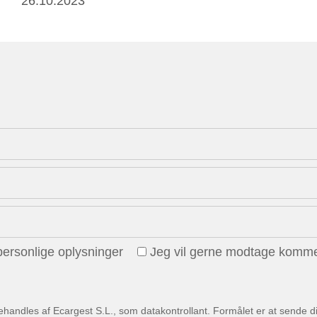
26.10.2023
personlige oplysninger
Jeg vil gerne modtage komme
behandles af Ecargest S.L., som datakontrollant. Formålet er at sende