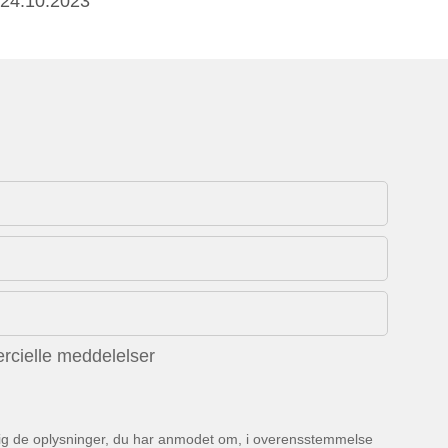
24.10.2023
rcielle meddelelser
 dig de oplysninger, du har anmodet om, i overensstemmelse