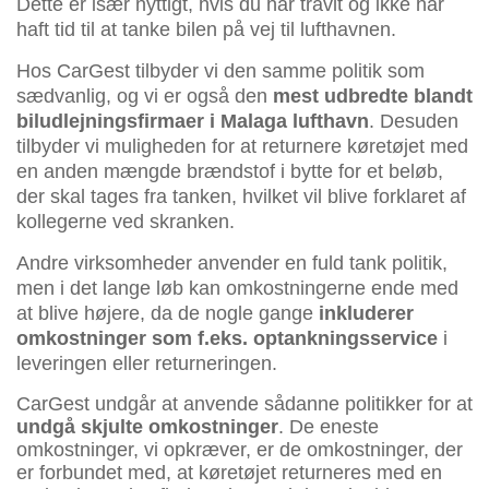
Dette er især nyttigt, hvis du har travlt og ikke har
haft tid til at tanke bilen på vej til lufthavnen.
Hos CarGest tilbyder vi den samme politik som
sædvanlig, og vi er også den
mest udbredte blandt
biludlejningsfirmaer i Malaga lufthavn
. Desuden
tilbyder vi muligheden for at returnere køretøjet med
en anden mængde brændstof i bytte for et beløb,
der skal tages fra tanken, hvilket vil blive forklaret af
kollegerne ved skranken.
Andre virksomheder anvender en fuld tank politik,
men i det lange løb kan omkostningerne ende med
at blive højere, da de nogle gange
inkluderer
omkostninger som f.eks. optankningsservice
i
leveringen eller returneringen.
CarGest undgår at anvende sådanne politikker for at
undgå skjulte omkostninger
. De eneste
omkostninger, vi opkræver, er de omkostninger, der
er forbundet med, at køretøjet returneres med en