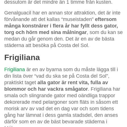
dessutom är det mindre än 1 timme från kusten.
Genalguacil har en annan stor attraktion, det är inte
förvånande att det kallas “museistaden”
eftersom
många konstnärer i flera år har fyllt dess gator,
torg och hörn med sina målningar
, som du kan se
medan du går genom den. Det är en av de bästa
städerna att besöka på Costa del Sol.
Frigiliana
Frigiliana
är en av byarna som du måste lägga till i
din lista över “vad du ska se på Costa del Sol”,
praktiskt taget
alla gator är rent vita, fulla av
blommor och har vackra smågator
. Frigiliana har
smala och slingrande gator med oändliga trappor
dekorerade med pelargoner som fläts in såsom ett
morisk arv av vad det en dag var och som tidens
gång har lämnat i dess gamla stadsdel, den anses
därför som en av de bäst bevarade städerna i