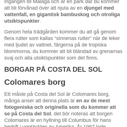
ingången till Málaga och är en park där du kommer
att bli förvånad över att njuta av en
djungel med
vattenfall, en gigantisk bambuskog och otroliga
utsiktspunkter
.
Genom hela trädgården kommer du att gå genom
flera rutter som kallas “sinnenas rutter” när de leker
med ljudet av vattnet, färgerna på de tropiska
blommorna, du kommer att bli bländad av grenarnas
svaj och alla utsiktspunkter som det finns.
BORGAR PÅ COSTA DEL SOL
Colomares borg
Ett måste på Costa del Sol är Colomares borg,
många anser att denna plats är
en av de mest
fotogeniska och originella som du kommer att
se på Costa del Sol
, det bör noteras att borgen
Colomares är en hyllning till Columbus för hans
bedrift i upptäckten av Amerika. År 1987 lade