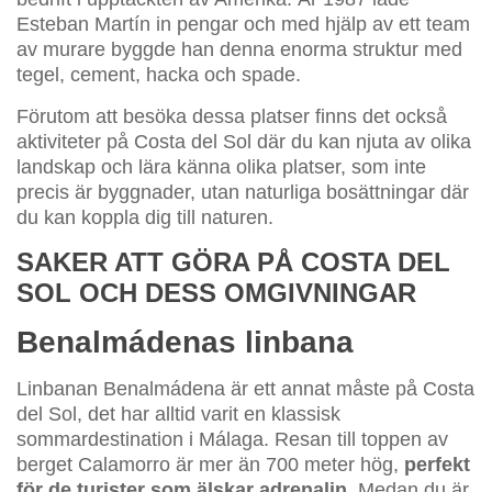
Esteban Martín in pengar och med hjälp av ett team
av murare byggde han denna enorma struktur med
tegel, cement, hacka och spade.
Förutom att besöka dessa platser finns det också
aktiviteter på Costa del Sol där du kan njuta av olika
landskap och lära känna olika platser, som inte
precis är byggnader, utan naturliga bosättningar där
du kan koppla dig till naturen.
SAKER ATT GÖRA PÅ COSTA DEL
SOL OCH DESS OMGIVNINGAR
Benalmádenas linbana
Linbanan Benalmádena är ett annat måste på Costa
del Sol, det har alltid varit en klassisk
sommardestination i Málaga. Resan till toppen av
berget Calamorro är mer än 700 meter hög,
perfekt
för de turister som älskar adrenalin
. Medan du är