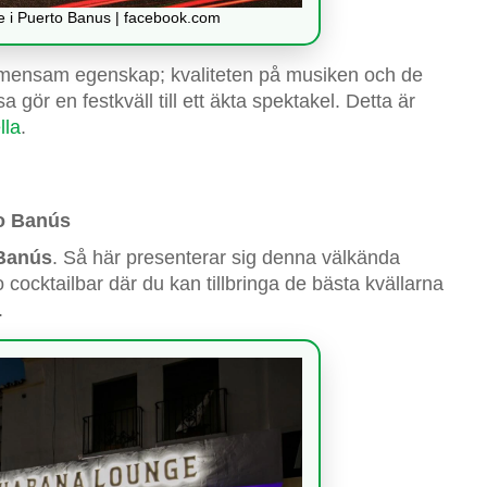
ge i Puerto Banus | facebook.com
 gemensam egenskap; kvaliteten på musiken och de
gör en festkväll till ett äkta spektakel. Detta är
lla
.
to Banús
Banús
. Så här presenterar sig denna välkända
cocktailbar där du kan tillbringa de bästa kvällarna
.