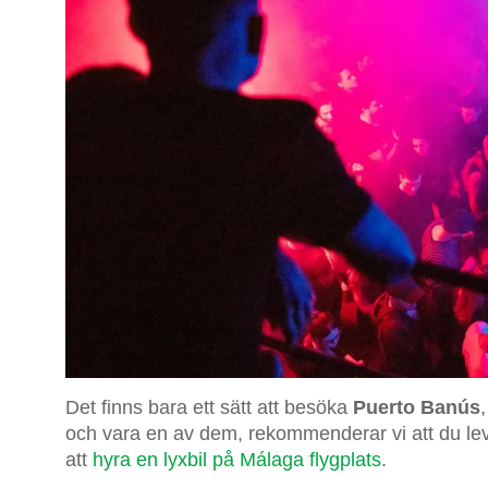
Det finns bara ett sätt att besöka
Puerto Banús
och vara en av dem, rekommenderar vi att du leve
att
hyra en lyxbil på Málaga flygplats
.