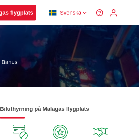
gas flygplats
Svenska
o Banus
Biluthyrning på Malagas flygplats