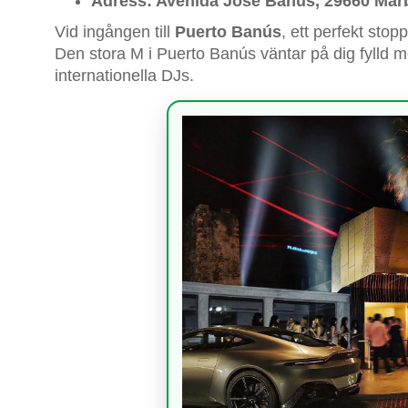
Adress: Avenida José Banús, 29660 Marb
Vid ingången till
Puerto Banús
, ett perfekt st
Den stora M i Puerto Banús väntar på dig fylld 
internationella DJs.