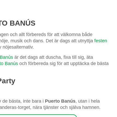
TO BANÚS
ngen och allt förbereds för att välkomna både
d nöje, musik och dans. Det är dags att utnyttja
festen
v nöjesalternativ.
 Banús
är det dags att duscha, fixa till sig, äta
rto Banús
och förbereda sig för att upptäcka de bästa
Party
v de bästa, inte bara i
Puerto Banús
, utan i hela
Banderas-torget, nära tjänster och själva hamnen.