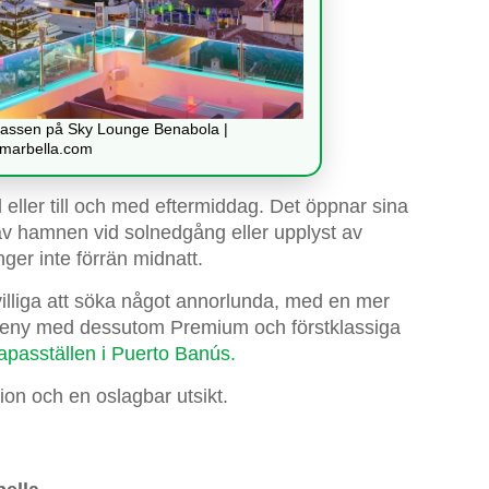
rrassen på Sky Lounge Benabola |
marbella.com
äll eller till och med eftermiddag. Det öppnar sina
 av hamnen vid solnedgång eller upplyst av
ger inte förrän midnatt.
illiga att söka något annorlunda, med en mer
lmeny med dessutom Premium och förstklassiga
apasställen i Puerto Banús.
tion och en oslagbar utsikt.