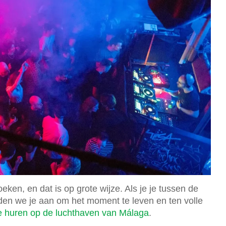
eken, en dat is op grote wijze. Als je je tussen de
den we je aan om het moment te leven en ten volle
te huren op de luchthaven van Málaga
.