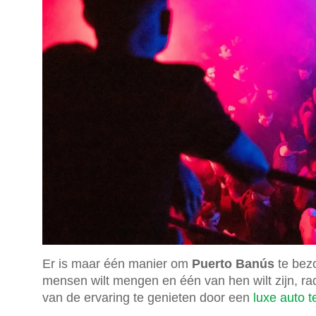
Er is maar één manier om
Puerto Banús
te bezo
mensen wilt mengen en één van hen wilt zijn, ra
van de ervaring te genieten door een
luxe auto 