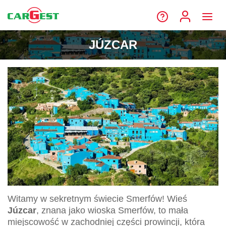
JÚZCAR
Witamy w sekretnym świecie Smerfów! Wieś
Júzcar
, znana jako wioska Smerfów, to mała
miejscowość w zachodniej części prowincji, która