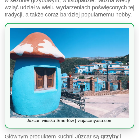
w sezonie grzybowym, w listopadzie. Można wtedy
wziąć udział w wielu wydarzeniach poświęconych tej
tradycji, a także coraz bardziej popularnemu hobby.
Júzcar, wioska Smerfów | viajaconyasu.com
Głównym produktem kuchni Júzcar są
grzyby i