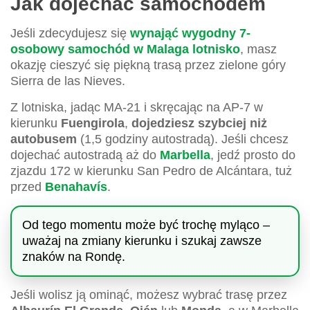
Jak dojechać samochodem
Jeśli zdecydujesz się
wynająć wygodny 7-
osobowy samochód w Malaga lotnisko
, masz
okazję cieszyć się piękną trasą przez zielone góry
Sierra de las Nieves.
Z lotniska, jadąc MA-21 i skręcając na AP-7 w
kierunku
Fuengirola
,
dojedziesz szybciej niż
autobusem
(1,5 godziny autostradą). Jeśli chcesz
dojechać autostradą aż do
Marbella
, jedź prosto do
zjazdu 172 w kierunku San Pedro de Alcántara, tuż
przed
Benahavís
.
Od tego momentu może być trochę myląco –
uważaj na zmiany kierunku i szukaj zawsze
znaków na Rondę.
Jeśli wolisz ją ominąć, możesz wybrać trasę przez