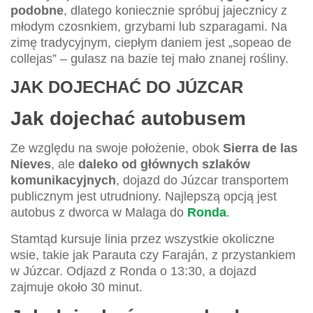
podobne
, dlatego koniecznie spróbuj jajecznicy z
młodym czosnkiem, grzybami lub szparagami. Na
zimę tradycyjnym, ciepłym daniem jest „sopeao de
collejas” – gulasz na bazie tej mało znanej rośliny.
JAK DOJECHAĆ DO JÚZCAR
Jak dojechać autobusem
Ze względu na swoje położenie, obok
Sierra de las
Nieves
, ale
daleko od głównych szlaków
komunikacyjnych
, dojazd do Júzcar transportem
publicznym jest utrudniony. Najlepszą opcją jest
autobus z dworca w Malaga do
Ronda
.
Stamtąd kursuje linia przez wszystkie okoliczne
wsie, takie jak Parauta czy Faraján, z przystankiem
w Júzcar. Odjazd z Ronda o 13:30, a dojazd
zajmuje około 30 minut.