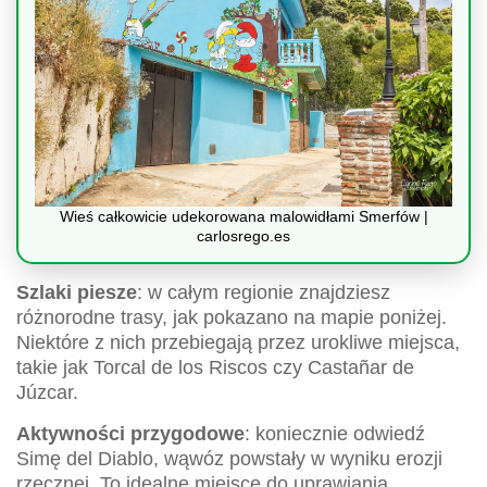
Wieś całkowicie udekorowana malowidłami Smerfów |
carlosrego.es
Szlaki piesze
: w całym regionie znajdziesz
różnorodne trasy, jak pokazano na mapie poniżej.
Niektóre z nich przebiegają przez urokliwe miejsca,
takie jak Torcal de los Riscos czy Castañar de
Júzcar.
Aktywności przygodowe
: koniecznie odwiedź
Simę del Diablo, wąwóz powstały w wyniku erozji
rzecznej. To idealne miejsce do uprawiania