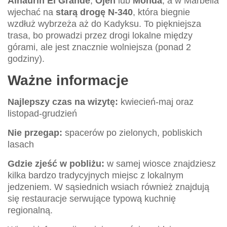
Alhaurín El Grande
,
Ojén
lub
Monda
, a w Marbella
wjechać na
starą drogę N-340
, która biegnie
wzdłuż wybrzeża aż do Kadyksu. To piękniejsza
trasa, bo prowadzi przez drogi lokalne między
górami, ale jest znacznie wolniejsza (ponad 2
godziny).
Ważne informacje
Najlepszy czas na wizytę:
kwiecień-maj oraz
listopad-grudzień
Nie przegap:
spacerów po zielonych, pobliskich
lasach
Gdzie zjeść w pobliżu:
w samej wiosce znajdziesz
kilka bardzo tradycyjnych miejsc z lokalnym
jedzeniem. W sąsiednich wsiach również znajdują
się restauracje serwujące typową kuchnię
regionalną.