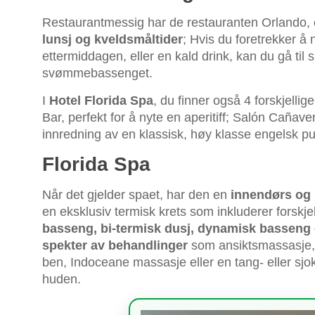
Restaurantmessig har de restauranten Orlando, 
lunsj og kveldsmåltider
; Hvis du foretrekker å 
ettermiddagen, eller en kald drink, kan du gå ti
svømmebassenget.
I
Hotel Florida Spa
, du finner også 4 forskjell
Bar, perfekt for å nyte en aperitiff; Salón Cañav
innredning av en klassisk, høy klasse engelsk pu
Florida Spa
Når det gjelder spaet, har den en
innendørs og
en eksklusiv termisk krets som inkluderer forskje
basseng, bi-termisk dusj, dynamisk bassen
spekter av behandlinger
som ansiktsmassasje, p
ben, Indoceane massasje eller en tang- eller sj
huden.