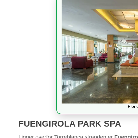
Flori
FUENGIROLA PARK SPA
Ligger overfor Torreblanca stranden er
Fuengiro