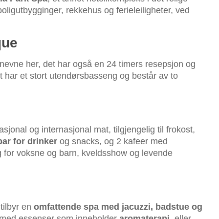
ligutbygginger, rekkehus og ferieleiligheter, ved
que
il nevne her, det har også en 24 timers resepsjon og
t har et stort utendørsbasseng og består av to
onal og internasjonal mat, tilgjengelig til frokost,
ar for drinker
og snacks, og 2 kafeer med
g for voksne og barn, kveldsshow og levende
tilbyr en
omfattende spa med jacuzzi, badstue og
sk, med essenser som inneholder
aromaterapi
, eller