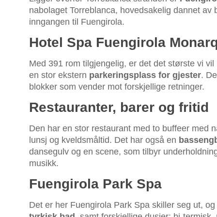
nabolaget Torreblanca, hovedsakelig dannet av bo
inngangen til Fuengirola.
Hotel Spa Fuengirola Monar
Med 391 rom tilgjengelig, er det det største vi v
en stor ekstern
parkeringsplass for gjester
. De
blokker som vender mot forskjellige retninger.
Restauranter, barer og fritid
Den har en stor restaurant med to buffeer med nasj
lunsj og kveldsmåltid. Det har også en
bassengb
dansegulv og en scene, som tilbyr underholdnin
musikk.
Fuengirola Park Spa
Det er her Fuengirola Park Spa skiller seg ut, og 
tyrkisk bad
, samt forskjellige dusjer: bi-termi