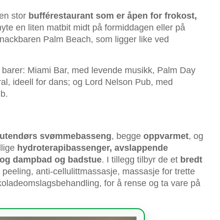
en stor
bufférestaurant som er åpen for frokost,
nyte en liten matbit midt på formiddagen eller på
l snackbaren Palm Beach, som ligger like ved
ige barer: Miami Bar, med levende musikk, Palm Day
eral, ideell for dans; og Lord Nelson Pub, med
b.
 utendørs svømmebasseng
, begge
oppvarmet
, og
llige
hydroterapibassenger, avslappende
g og dampbad og badstue
. I tillegg tilbyr de et
bredt
eeling, anti-cellulittmassasje, massasje for trette
okoladeomslagsbehandling, for å rense og ta vare på