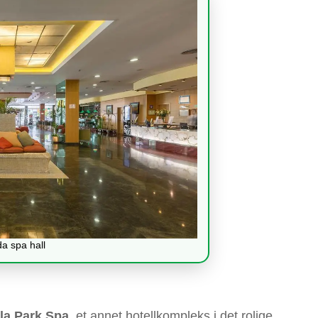
da spa hall
la Park Spa
, et annet hotellkompleks i det rolige