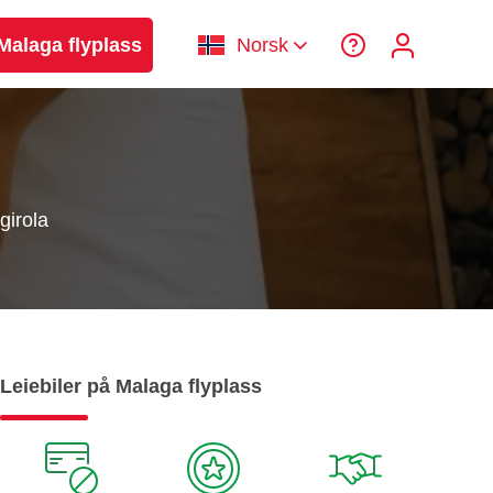
 Malaga flyplass
Norsk
girola
Leiebiler på Malaga flyplass