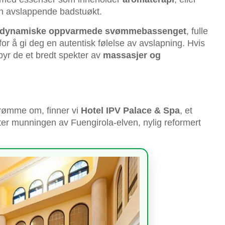
 en avslappende badstuøkt.
det dynamiske oppvarmede svømmebassenget
, fulle
or å gi deg en autentisk følelse av avslapning. Hvis
lbyr de et bredt spekter av
massasjer og
drømme om, finner vi
Hotel IPV Palace & Spa
, et
ter munningen av Fuengirola-elven, nylig reformert