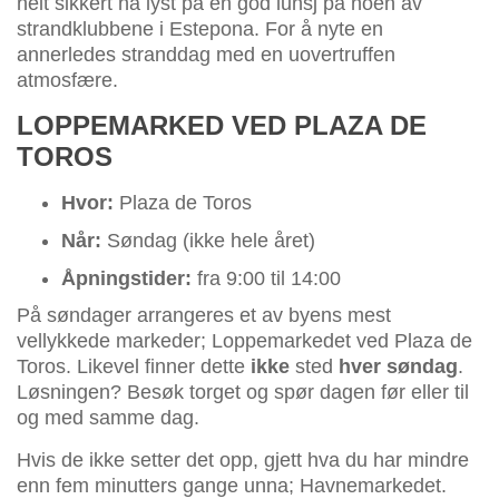
helt sikkert ha lyst på en god lunsj på noen av
strandklubbene i Estepona. For å nyte en
annerledes stranddag med en uovertruffen
atmosfære.
LOPPEMARKED VED PLAZA DE
TOROS
Hvor:
Plaza de Toros
Når:
Søndag (ikke hele året)
Åpningstider:
fra 9:00 til 14:00
På søndager arrangeres et av byens mest
vellykkede markeder; Loppemarkedet ved Plaza de
Toros. Likevel finner dette
ikke
sted
hver søndag
.
Løsningen? Besøk torget og spør dagen før eller til
og med samme dag.
Hvis de ikke setter det opp, gjett hva du har mindre
enn fem minutters gange unna; Havnemarkedet.