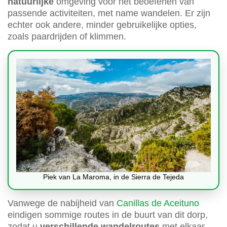
natuurlijke
omgeving voor het beoefenen van
passende activiteiten, met name wandelen. Er zijn
echter ook andere, minder gebruikelijke opties,
zoals paardrijden of klimmen.
Piek van La Maroma, in de Sierra de Tejeda
Vanwege de nabijheid van
Canillas de Aceituno
eindigen sommige routes in de buurt van dit dorp,
zodat u
verschillende wandelroutes
met elkaar