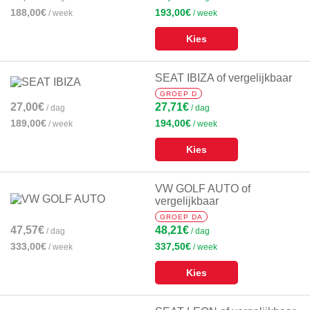
188,00€
193,00€
/ week
/ week
Kies
SEAT IBIZA of vergelijkbaar
GROEP D
27,00€
27,71€
/ dag
/ dag
189,00€
194,00€
/ week
/ week
Kies
VW GOLF AUTO of
vergelijkbaar
GROEP DA
47,57€
48,21€
/ dag
/ dag
333,00€
337,50€
/ week
/ week
Kies