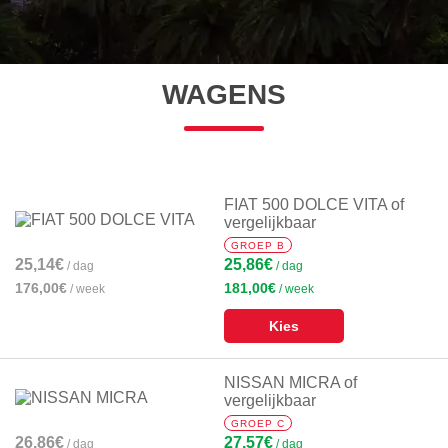
WAGENS
FIAT 500 DOLCE VITA of
vergelijkbaar
GROEP B
25,14€
25,86€
/ dag
/ dag
176,00€
181,00€
/ week
/ week
Kies
NISSAN MICRA of
vergelijkbaar
GROEP C
26,86€
27,57€
/ dag
/ dag