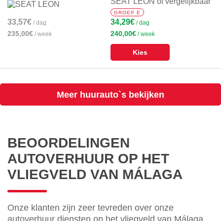
SEAT LEON of vergelijkbaar
GROEP E
33,57€
34,29€
/ dag
/ dag
235,00€
240,00€
/ week
/ week
Kies
Meer huurauto`s bekijken
BEOORDELINGEN
AUTOVERHUUR OP HET
VLIEGVELD VAN MÁLAGA
Onze klanten zijn zeer tevreden over onze
autoverhuur diensten op het vliegveld van Málaga.