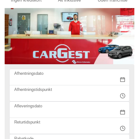
Ingen kreditkort
Alt inklusive
Uden franchise
Afhentningsdato
Afhentningstidspunkt
Afleveringsdato
Returtidspunkt
Rabatkode