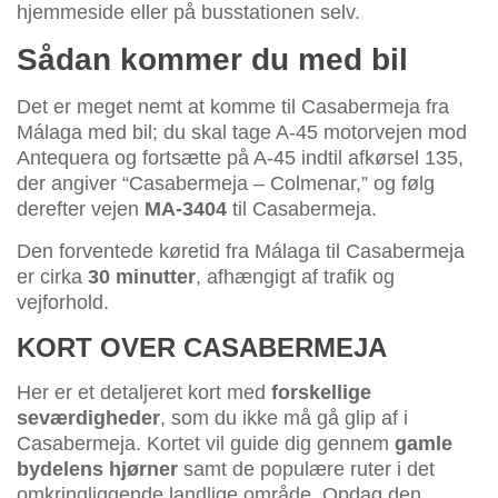
hjemmeside eller på busstationen selv.
Sådan kommer du med bil
Det er meget nemt at komme til Casabermeja fra
Málaga med bil; du skal tage A-45 motorvejen mod
Antequera og fortsætte på A-45 indtil afkørsel 135,
der angiver “Casabermeja – Colmenar,” og følg
derefter vejen
MA-3404
til Casabermeja.
Den forventede køretid fra Málaga til Casabermeja
er cirka
30 minutter
, afhængigt af trafik og
vejforhold.
KORT OVER CASABERMEJA
Her er et detaljeret kort med
forskellige
seværdigheder
, som du ikke må gå glip af i
Casabermeja. Kortet vil guide dig gennem
gamle
bydelens hjørner
samt de populære ruter i det
omkringliggende landlige område. Opdag den