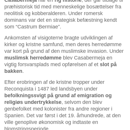
Casabermeja
har en
rig historie
, der går tilbage til
præhistorisk tid med menneskelige bosættelser fra
neolitisk og kobberalderen. Under romersk
dominans var det en strategisk befæstning kendt
som “Castrum Bermiae”.
Ankomsten af visigoterne bragte udviklingen af
kirker og kristne samfund, men deres herredømme
var kort på grund af den muslimske invasion. Under
muslimsk herredømme
blev Casabermeja en
vigtig forsvarsplads med opførelsen af et
slot på
bakken
.
Efter erobringen af de kristne tropper under
Reconquista i 1487 led landsbyen under
befolkningssvigt på grund af emigration og
religiøs undertrykkelse
, selvom den blev
genbefolket med kolonister fra andre regioner i
Spanien. Det var først i det 19. århundrede, at den
ville genoplive økonomisk og indtaste en
blomstringsperiode.