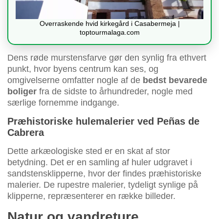
Overraskende hvid kirkegård i Casabermeja |
toptourmalaga.com
Dens røde murstensfarve gør den synlig fra ethvert
punkt, hvor byens centrum kan ses, og
omgivelserne omfatter nogle af de
bedst bevarede
boliger
fra de sidste to århundreder, nogle med
særlige fornemme indgange.
Præhistoriske hulemalerier ved Peñas de
Cabrera
Dette arkæologiske sted er en skat af stor
betydning. Det er en samling af huler udgravet i
sandstensklipperne, hvor der findes præhistoriske
malerier. De rupestre malerier, tydeligt synlige på
klipperne, repræsenterer en række billeder.
Natur og vandreture