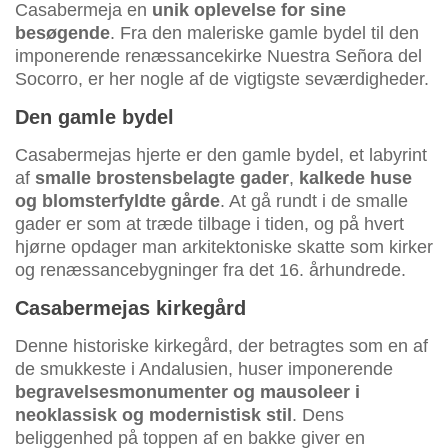
Casabermeja en
unik oplevelse for sine
besøgende
. Fra den maleriske gamle bydel til den
imponerende renæssancekirke Nuestra Señora del
Socorro, er her nogle af de vigtigste seværdigheder.
Den gamle bydel
Casabermejas hjerte er den gamle bydel, et labyrint
af
smalle brostensbelagte gader
,
kalkede huse
og blomsterfyldte gårde
. At gå rundt i de smalle
gader er som at træde tilbage i tiden, og på hvert
hjørne opdager man arkitektoniske skatte som kirker
og renæssancebygninger fra det 16. århundrede.
Casabermejas kirkegård
Denne historiske kirkegård, der betragtes som en af
de smukkeste i Andalusien, huser imponerende
begravelsesmonumenter og mausoleer i
neoklassisk og modernistisk stil
. Dens
beliggenhed på toppen af en bakke giver en