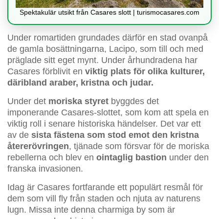
Spektakulär utsikt från Casares slott | turismocasares.com
Under romartiden grundades därför en stad ovanpå
de gamla bosättningarna, Lacipo, som till och med
präglade sitt eget mynt. Under århundradena har
Casares förblivit en
viktig plats för olika kulturer,
däribland araber, kristna och judar.
Under det
moriska styret
byggdes det
imponerande Casares-slottet, som kom att spela en
viktig roll i senare historiska händelser. Det var ett
av de
sista fästena som stod emot den kristna
återerövringen
, tjänade som försvar för de moriska
rebellerna och blev en
ointaglig bastion
under den
franska invasionen.
Idag är Casares fortfarande ett populärt resmål för
dem som vill fly från staden och njuta av naturens
lugn. Missa inte denna charmiga by som är