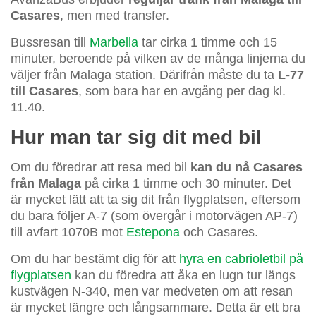
Casares
, men med transfer.
Bussresan till
Marbella
tar cirka 1 timme och 15
minuter, beroende på vilken av de många linjerna du
väljer från Malaga station. Därifrån måste du ta
L-77
till Casares
, som bara har en avgång per dag kl.
11.40.
Hur man tar sig dit med bil
Om du föredrar att resa med bil
kan du nå Casares
från Malaga
på cirka 1 timme och 30 minuter. Det
är mycket lätt att ta sig dit från flygplatsen, eftersom
du bara följer A-7 (som övergår i motorvägen AP-7)
till avfart 1070B mot
Estepona
och Casares.
Om du har bestämt dig för att
hyra en cabrioletbil på
flygplatsen
kan du föredra att åka en lugn tur längs
kustvägen N-340, men var medveten om att resan
är mycket längre och långsammare. Detta är ett bra