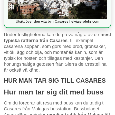
Utsikt över den vita byn Casares | elviajerofeliz.com
Under festligheterna kan du prova några av de
mest
typiska rätterna från Casares
, till exempel
casareña-soppan, som görs med bröd, grönsaker,
vitlök, ägg och olja, och montañés-kanin, som är
typisk för hösten och tillagas med kastanjer. Den
honungshaltiga getosten från Sierra de Crestellina
är också välkänd.
HUR MAN TAR SIG TILL CASARES
Hur man tar sig dit med buss
Om du föredrar att resa med buss kan du ta dig till
Casares från Malagas busstation. Bussbolaget
AvanzaBus erbjuder
reguljär trafik från Malaga till