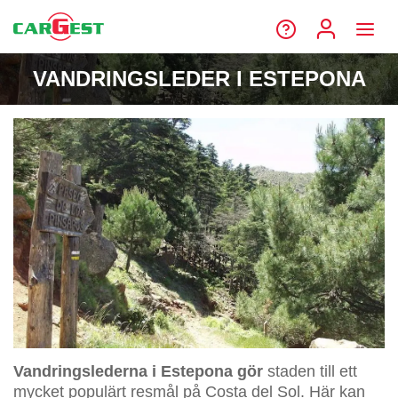
VANDRINGSLEDER I ESTEPONA
Vandringslederna i Estepona gör
staden till ett
mycket populärt resmål på Costa del Sol. Här kan