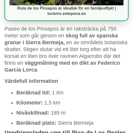
Ruta de los Pinsapos är idealisk för en familjeutflykt |
turismo.estepona.es
Paseo de los Pinsapos är en raksträcka på 750
meter som går genom en
skog full av spanska
granar i Sierra Bermeja,
en av områdets botaniska
skatter. Stigen slutar vid ett litet torg efter att ha
korsat en liten bro över ravinen Algarrobo där det
finns en
väggmålning med en dikt av Federico
García Lorca
.
Värdefull information
Beräknad tid:
1 tim
Kilometer:
1,5 km
Nivåskillnad:
185 m
Beräknad plats:
Sierra Bermeja
Vandringsleden upp till Pico de Los Reales