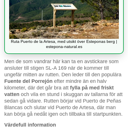
Ruta Puerto de la Artesa, med utsikt över Esteponas berg |
estepona-natural.es
Men de som vandrar här kan ta en avstickare som
ansluter till stigen SL-A 169 när de kommer till
ungefär mitten av rutten. Den leder till den populära
Fuente del Porrejón
efter mindre än en halv
kilometer, där det går bra att
fylla på med friskt
vatten
och vila en stund i skuggan av tallarna för att
sedan gå vidare. Rutten börjar vid Puerto de Peñas
Blancas och slutar vid Puerto de Artesa, där man
kan börja gå nedåt igen och tillbaka till startpunkten.
Värdefull information