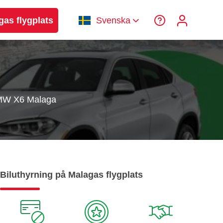
gas flygplats
Svenska
W X6 Malaga
Biluthyrning på Malagas flygplats