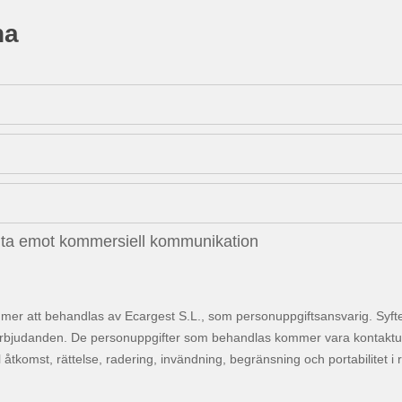
na
l ta emot kommersiell kommunikation
mer att behandlas av Ecargest S.L., som personuppgiftsansvarig. Syftet
rbjudanden. De personuppgifter som behandlas kommer vara kontaktuppgif
ll åtkomst, rättelse, radering, invändning, begränsning och portabilitet i