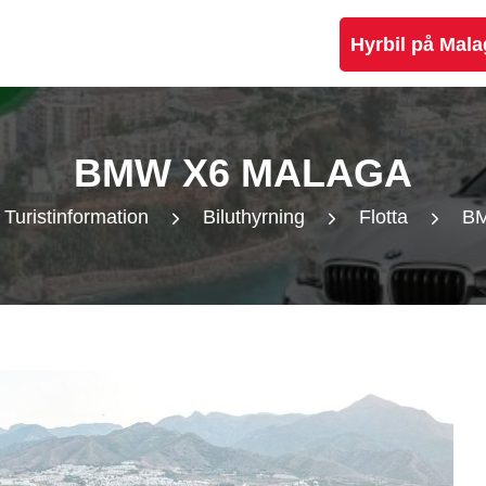
Hyrbil på Mala
BMW X6 MALAGA
Turistinformation
Biluthyrning
Flotta
BM