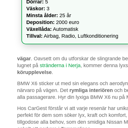
Dörrar:
5
Väskor:
3
Minsta ålder:
25 år
Deposition:
2000 euro
Växellåda:
Automatisk
Tillval:
Airbag, Radio, Luftkonditionering
vägar
. Oavsett om du utforskar de slingrande b
lugnet på
stränderna i Nerja
, kommer denna lyxsu
körupplevelse
.
BMW X6 sticker ut med sin elegans och aerodyn
närvaro på vägen. Det
rymliga interiören
och be
alla passagerare. Hyr din lyxiga BMW X6 nu på Mál
Hos CarGest förstår vi att varje resenär har u
perfekt för dem som söker lyx, kraft och komfort, 
tillgodose alla behov, som den smidiga Nissan Mi