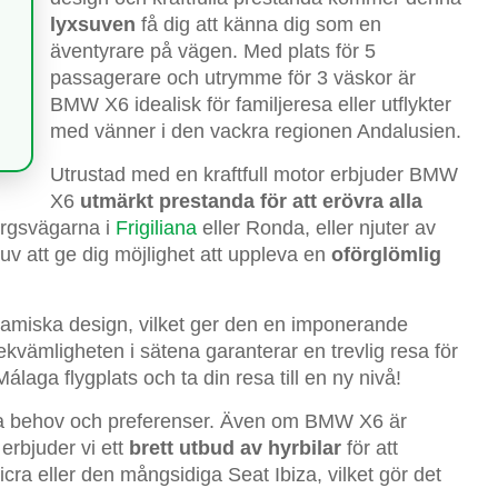
lyxsuven
få dig att känna dig som en
äventyrare på vägen. Med plats för 5
passagerare och utrymme för 3 väskor är
BMW X6 idealisk för familjeresa eller utflykter
med vänner i den vackra regionen Andalusien.
Utrustad med en kraftfull motor erbjuder BMW
X6
utmärkt prestanda för att erövra alla
ergsvägarna i
Frigiliana
eller Ronda, eller njuter av
v att ge dig möjlighet att uppleva en
oförglömlig
amiska design, vilket ger den en imponerande
kvämligheten i sätena garanterar en trevlig resa för
aga flygplats och ta din resa till en ny nivå!
nika behov och preferenser. Även om BMW X6 är
erbjuder vi ett
brett utbud av hyrbilar
för att
cra eller den mångsidiga Seat Ibiza, vilket gör det