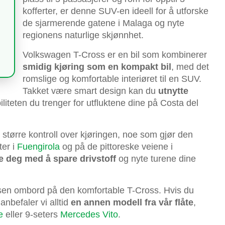
kofferter, er denne SUV-en ideell for å utforske
de sjarmerende gatene i Malaga og nyte
regionens naturlige skjønnhet.
Volkswagen T-Cross er en bil som kombinerer
smidig kjøring som en kompakt bil
, med det
romslige og komfortable interiøret til en SUV.
Takket være smart design kan du
utnytte
iliteten du trenger for utfluktene dine på Costa del
større kontroll over kjøringen, noe som gjør den
er i
Fuengirola
og på de pittoreske veiene i
e deg med å spare drivstoff
og nyte turene dine
isen ombord på den komfortable T-Cross. Hvis du
anbefaler vi alltid
en annen modell fra vår flåte
,
e
eller 9-seters
Mercedes Vito
.