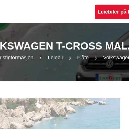
Leiebiler på
KSWAGEN T-CROSS MA
ristinformasjon
Leiebil
Flåte
Volkswage