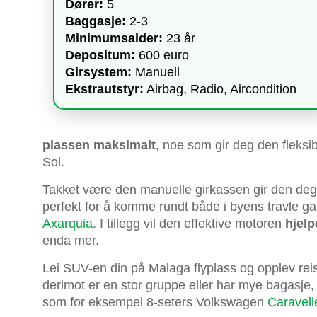
Dører:
5
Baggasje:
2-3
Minimumsalder:
23 år
Depositum:
600 euro
Girsystem:
Manuell
Ekstrautstyr:
Airbag, Radio, Aircondition
plassen maksimalt
, noe som gir deg den fleksib
Sol.
Takket være den manuelle girkassen gir den deg 
perfekt for å komme rundt både i byens travle gat
Axarquia
. I tillegg vil den effektive motoren
hjelp
enda mer.
Lei SUV-en din på Malaga flyplass og opplev re
derimot er en stor gruppe eller har mye bagasje, 
som for eksempel 8-seters Volkswagen
Caravell