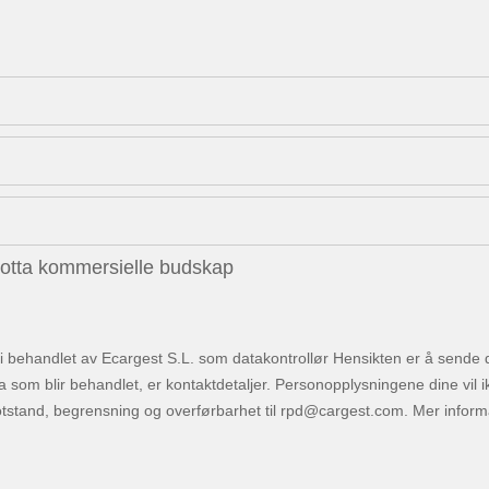
motta kommersielle budskap
 behandlet av Ecargest S.L. som datakontrollør Hensikten er å sende deg
som blir behandlet, er kontaktdetaljer. Personopplysningene dine vil ikke 
motstand, begrensning og overførbarhet til
. Mer infor