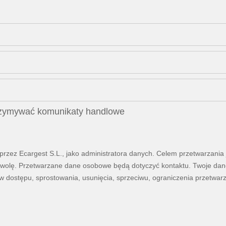
rzymywać komunikaty handlowe
zez Ecargest S.L., jako administratora danych. Celem przetwarzania j
aką wolę. Przetwarzane dane osobowe będą dotyczyć kontaktu. Twoje d
 dostępu, sprostowania, usunięcia, sprzeciwu, ograniczenia przetwar