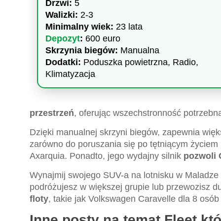
Drzwi:
5
Walizki:
2-3
Minimalny wiek:
23 lata
Depozyt
:
600 euro
Skrzynia biegów:
Manualna
Dodatki:
Poduszka powietrzna, Radio,
Klimatyzacja
przestrzeń
, oferując wszechstronność potrzebn
Dzięki manualnej skrzyni biegów, zapewnia więk
zarówno do poruszania się po tętniącym życiem 
Axarquia. Ponadto, jego wydajny silnik
pozwoli 
Wynajmij swojego SUV-a na lotnisku w Maladze 
podróżujesz w większej grupie lub przewozisz 
floty
, takie jak Volkswagen Caravelle dla 8 osób
Inne posty na temat Fleet k