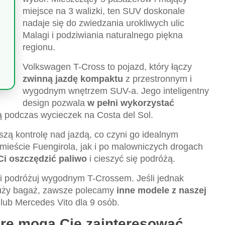
miejsce na 3 walizki, ten SUV doskonale
nadaje się do zwiedzania urokliwych ulic
Malagi i podziwiania naturalnego piękna
regionu.
Volkswagen T-Cross to pojazd, który łączy
zwinną jazdę kompaktu
z przestronnym i
wygodnym wnętrzem SUV-a. Jego inteligentny
design pozwala
w pełni wykorzystać
ą podczas wycieczek na Costa del Sol.
szą kontrolę nad jazdą, co czyni go idealnym
mieście Fuengirola, jak i po malowniczych drogach
Ci oszczędzić paliwo
i cieszyć się podróżą.
i podróżuj wygodnym T-Crossem. Jeśli jednak
duży bagaż, zawsze polecamy
inne modele z naszej
 lub Mercedes Vito dla 9 osób.
tóre mogą Cię zainteresować