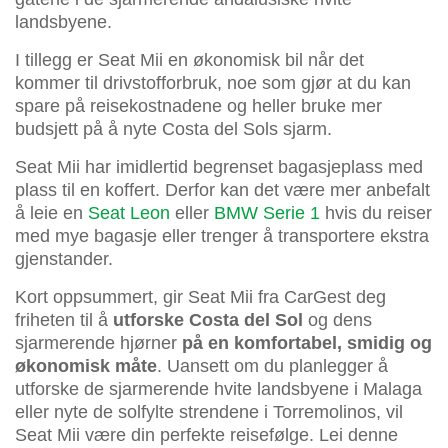
landsbyene.
I tillegg er Seat Mii en økonomisk bil når det
kommer til drivstofforbruk, noe som gjør at du kan
spare på reisekostnadene og heller bruke mer
budsjett på å nyte Costa del Sols sjarm.
Seat Mii har imidlertid begrenset bagasjeplass med
plass til en koffert. Derfor kan det være mer anbefalt
å leie en
Seat Leon
eller
BMW Serie 1
hvis du reiser
med mye bagasje eller trenger å transportere ekstra
gjenstander.
Kort oppsummert, gir Seat Mii fra CarGest deg
friheten til å
utforske Costa del Sol
og dens
sjarmerende hjørner
på en komfortabel, smidig og
økonomisk måte
. Uansett om du planlegger å
utforske de sjarmerende hvite landsbyene i Malaga
eller nyte de solfylte strendene i Torremolinos, vil
Seat Mii være din perfekte reisefølge. Lei denne