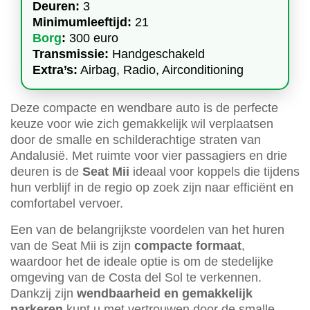
Deuren:
3
Minimumleeftijd:
21
Borg
:
300 euro
Transmissie:
Handgeschakeld
Extra’s:
Airbag, Radio, Airconditioning
Deze compacte en wendbare auto is de perfecte
keuze voor wie zich gemakkelijk wil verplaatsen
door de smalle en schilderachtige straten van
Andalusië. Met ruimte voor vier passagiers en drie
deuren is de
Seat Mii
ideaal voor koppels die tijdens
hun verblijf in de regio op zoek zijn naar efficiënt en
comfortabel vervoer.
Een van de belangrijkste voordelen van het huren
van de Seat Mii is zijn
compacte formaat
,
waardoor het de ideale optie is om de stedelijke
omgeving van de Costa del Sol te verkennen.
Dankzij zijn
wendbaarheid en gemakkelijk
parkeren
kunt u met vertrouwen door de smalle