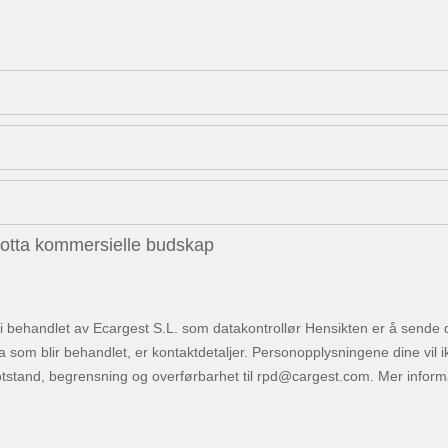
motta kommersielle budskap
 behandlet av Ecargest S.L. som datakontrollør Hensikten er å sende deg
som blir behandlet, er kontaktdetaljer. Personopplysningene dine vil ikke 
motstand, begrensning og overførbarhet til
. Mer infor