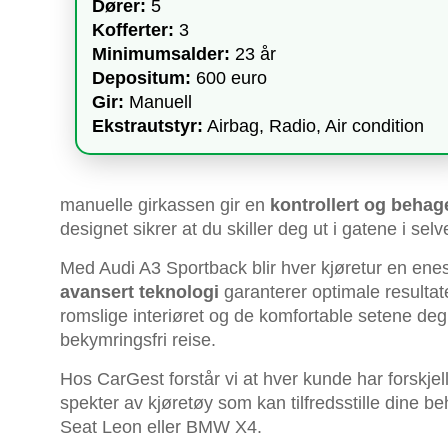
Dører:
5
Kofferter:
3
Minimumsalder:
23 år
Depositum:
600 euro
Gir:
Manuell
Ekstrautstyr:
Airbag, Radio, Air condition
manuelle girkassen gir en
kontrollert og behag
designet sikrer at du skiller deg ut i gatene i sel
Med Audi A3 Sportback blir hver kjøretur en en
avansert teknologi
garanterer optimale resultater
romslige interiøret og de komfortable setene deg
bekymringsfri reise.
Hos CarGest forstår vi at hver kunde har forskjel
spekter av kjøretøy som kan tilfredsstille dine 
Seat Leon eller BMW X4.