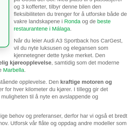
og 3 kofferter, tilbyr denne bilen den
fleksibiliteten du trenger for å utforske både de
vakre landskapene i
Ronda
og de
beste
restaurantene i Málaga
.
Når du leier Audi A3 Sportback hos CarGest,
vil du nyte luksusen og elegansen som
kjennetegner dette tyske merket. Den
elig kjøreopplevelse
, samtidig som det moderne
ve
Marbella
.
estående opplevelse. Den
kraftige motoren og
 for hver kilometer du kjører. I tillegg gir det
 muligheten til å nyte en avslappende og
lige behov og preferanser, derfor har vi også et bredt
behov. Utforsk vår flåte og oppdag andre modeller som