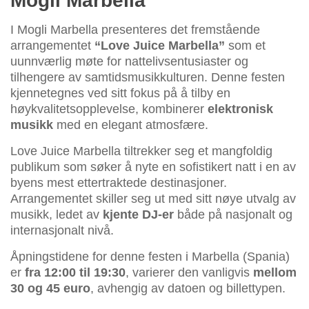
Mogli Marbella
I Mogli Marbella presenteres det fremstående
arrangementet
“Love Juice Marbella”
som et
uunnværlig møte for nattelivsentusiaster og
tilhengere av samtidsmusikkulturen. Denne festen
kjennetegnes ved sitt fokus på å tilby en
høykvalitetsopplevelse, kombinerer
elektronisk
musikk
med en elegant atmosfære.
Love Juice Marbella tiltrekker seg et mangfoldig
publikum som søker å nyte en sofistikert natt i en av
byens mest ettertraktede destinasjoner.
Arrangementet skiller seg ut med sitt nøye utvalg av
musikk, ledet av
kjente DJ-er
både på nasjonalt og
internasjonalt nivå.
Åpningstidene for denne festen i Marbella (Spania)
er
fra 12:00 til 19:30
, varierer den vanligvis
mellom
30 og 45 euro
, avhengig av datoen og billettypen.