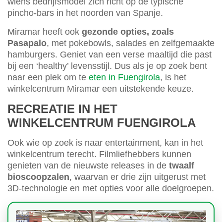
wiens bedrijfsmodel zich richt op de typische
pincho-bars in het noorden van Spanje.
Miramar heeft ook
gezonde opties, zoals
Pasapalo
, met pokebowls, salades en zelfgemaakte
hamburgers. Geniet van een verse maaltijd die past
bij een ‘healthy’ levensstijl. Dus als je op zoek bent
naar een plek om te
eten in Fuengirola
, is het
winkelcentrum Miramar een uitstekende keuze.
RECREATIE IN HET
WINKELCENTRUM FUENGIROLA
Ook wie op zoek is naar entertainment, kan in het
winkelcentrum terecht. Filmliefhebbers kunnen
genieten van de nieuwste releases in de
twaalf
bioscoopzalen
, waarvan er drie zijn uitgerust met
3D-technologie en met opties voor alle doelgroepen.