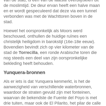
van de stad, is een van de laatste overblijfselen uit
de moslimtijd. De deur ervan heeft een halve maan
en er wordt gespeculeerd dat deze via een tunnel
verbonden was met de Wachttoren boven in de
stad.
Hoewel het oorspronkelijk als Moors werd
beschouwd, onthullen de huidige ruïnes een
christelijk heiligdom in barokstijl (16e-18e eeuw).
Bovendien bevindt zich op vier kilometer van de
stad de
Torrecilla
, een ronde Arabische toren die
nog steeds een deel van zijn oorspronkelijke
bekleding heeft behouden.
Yunquera-bronnen
Als er iets is dat Yunquera kenmerkt, is het de
aanwezigheid van verschillende waterbronnen,
waardoor de straten gevuld zijn met fonteinen,
waarvan de bekendste de Fuente del Poyo is met
drie tuiten, maar ook de El Pilarito, het pilar de calle