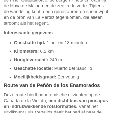
de rivier Guadalhorce, de bergen Prieta en Cabrilla,
de Hoya de Málaga en de zee in de verte. Tijdens
de wandeling kunt u een gerestaureerde sneeuwput
en de bron van La Perdiz tegenkomen, die alleen
stroomt als het regent.
Interessante gegevens
Geschatte tijd:
1 uur en 13 minuten
Kilometers:
6,2 km
Hoogteverschil:
249 m
Geschatte locatie:
Puerto del Saucillo
Moeilijkheidsgraad:
Eenvoudig
Route van de Peñón de los Enamorados
Deze route biedt panoramische uitzichten op de
Cañada de la Violeta,
een dicht bos van pinsapos
en indrukwekkende rotsformaties.
Vanaf het
uitkijkpunt Luis Ceballos daalt het pad af naar de