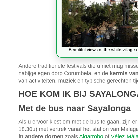
Beautiful views of the white villag
Andere traditionele festivals die u niet mag miss
nabijgelegen dorp Corumbela, en de
kermis va
van activiteiten, muziek en typische gerechten t
HOE KOM IK BIJ SAYALONG
Met de bus naar Sayalonga
Als u ervoor kiest om met de bus te gaan, zijn e
18.30u) met vertrek vanaf het station van Malag
in andere dorpen
zoals
Algarrobo
of
Vélez-Mál