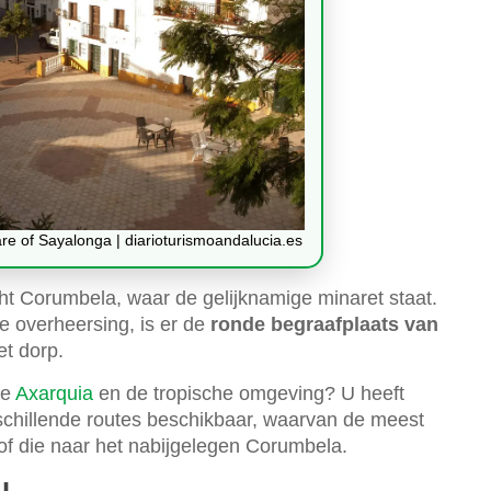
re of Sayalonga | diarioturismoandalucia.es
cht Corumbela, waar de gelijknamige minaret staat.
ke overheersing, is er de
ronde begraafplaats van
et dorp.
de
Axarquia
en de tropische omgeving? U heeft
schillende routes beschikbaar, waarvan de meest
 of die naar het nabijgelegen Corumbela.