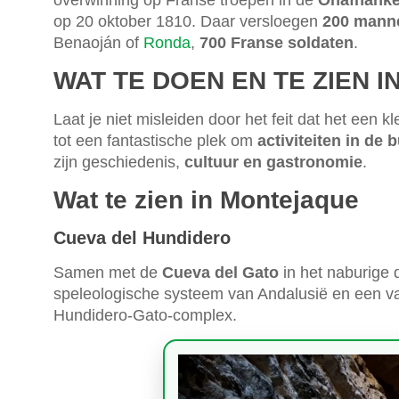
overwinning op Franse troepen in de
Onafhanke
op 20 oktober 1810. Daar versloegen
200 manne
Benaoján of
Ronda
,
700 Franse soldaten
.
WAT TE DOEN EN TE ZIEN 
Laat je niet misleiden door het feit dat het een 
tot een fantastische plek om
activiteiten in de
b
zijn geschiedenis,
cultuur en
gastronomie
.
Wat te zien in Montejaque
Cueva del Hundidero
Samen met de
Cueva del Gato
in het naburige
speleologische systeem van Andalusië en een va
Hundidero-Gato-complex.