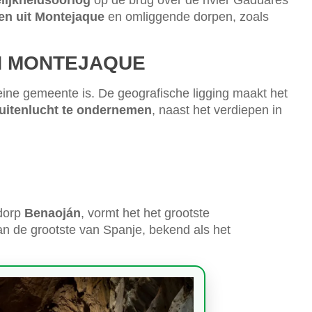
lijkheidsoorlog
op de brug over de rivier Gaduares
n uit Montejaque
en omliggende dorpen, zoals
IN MONTEJAQUE
kleine gemeente is. De geografische ligging maakt het
uitenlucht te ondernemen
, naast het verdiepen in
 dorp
Benaoján
, vormt het het grootste
n de grootste van Spanje, bekend als het