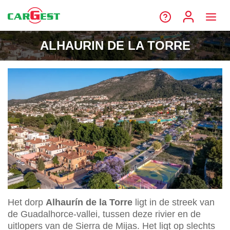
ALHAURIN DE LA TORRE
Het dorp
Alhaurín de la Torre
ligt in de streek van
de Guadalhorce-vallei, tussen deze rivier en de
uitlopers van de Sierra de Mijas. Het ligt op slechts