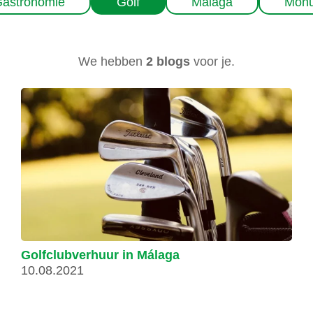
astronomie
Golf
Málaga
Mon
We hebben
2 blogs
voor je.
Golfclubverhuur in Málaga
10.08.2021