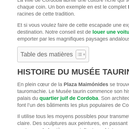
La ville de Cordoba abrite une culture riche qui
chaque coin. Un bon exemple en est le complet
racines de cette tradition.
Et si vous voulez faire de cette escapade une exp
destination. Notre conseil est de
louer une voit
emporter par les magnifiques paysages andalou
Table des matières
HISTOIRE DU MUSÉE TAUR
En plein cœur de la
Plaza Maimónides
se trouv
tauromachie. Le Musée taurin commence son histo
palais du
quartier juif de Cordoba
. Son archite
font l’un des bâtiments les plus populaires de C
Il utilise tous les moyens possibles pour transmet
claire. Des sculptures aux peintures, en passan