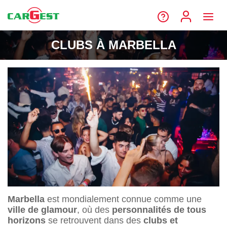
CLUBS À MARBELLA
Marbella
est mondialement connue comme une
ville de glamour
, où des
personnalités de tous
horizons
se retrouvent dans des
clubs et