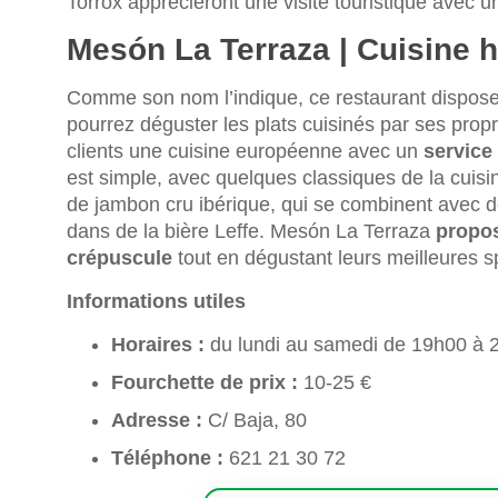
Torrox apprécieront une visite touristique avec 
Mesón La Terraza | Cuisine 
Comme son nom l’indique, ce restaurant dispos
pourrez déguster les plats cuisinés par ses propr
clients une cuisine européenne avec un
service 
est simple, avec quelques classiques de la cuis
de jambon cru ibérique, qui se combinent avec d
dans de la bière Leffe. Mesón La Terraza
propos
crépuscule
tout en dégustant leurs meilleures sp
Informations utiles
Horaires :
du lundi au samedi de 19h00 à 
Fourchette de prix :
10-25 €
Adresse :
C/ Baja, 80
Téléphone :
621 21 30 72