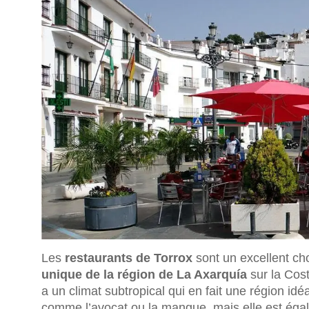
Les
restaurants de Torrox
sont un excellent ch
unique de la région de La Axarquía
sur la Cost
a un climat subtropical qui en fait une région id
comme l’avocat ou la mangue, mais elle est égal