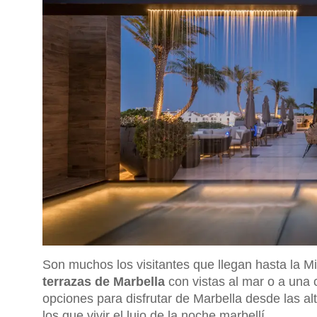
Son muchos los visitantes que llegan hasta la M
terrazas de Marbella
con vistas al mar o a una
opciones para disfrutar de Marbella desde las al
los que vivir el lujo de la noche marbellí.