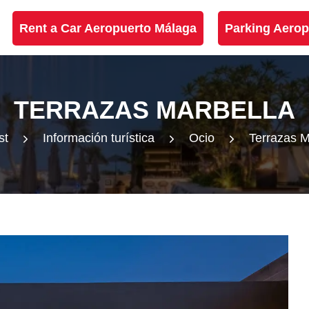
Rent a Car Aeropuerto Málaga
Parking Aerop
TERRAZAS MARBELLA
st
Información turística
Ocio
Terrazas M