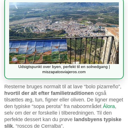
Udsigtspunkt over byen, perfekt til en solnedgang |
miszapatosviajeros.com
Resterne bruges normalt til at lave “bolo pizarreño”,
hvortil der alt efter familietraditionen
også
tilsættes æg, tun, figner eller oliven. De ligner meget
den typiske “sopa perota” fra naboområdet
Álora
,
selv om der er forskelle i tilberedningen. Til den
perfekte dessert kan du prøve
landsbyens typiske
slik
, “roscos de Cerralba”.