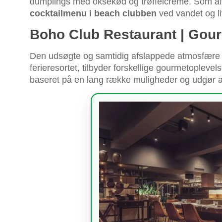
dumplings med oksekød og trøffelcreme. Som af
cocktailmenu i beach clubben
ved vandet og l
Boho Club Restaurant | Gourm
Den udsøgte og samtidig afslappede atmosfære
ferieresortet, tilbyder forskellige gourmetopleve
baseret på en lang række muligheder og udgør alt l