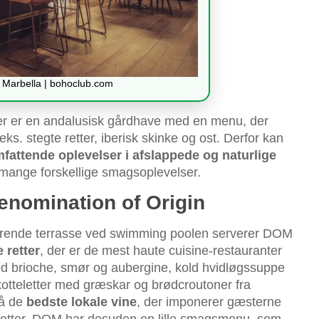
 Marbella | bohoclub.com
er er en andalusisk gårdhave med en menu, der
s. stegte retter, iberisk skinke og ost. Derfor kan
fattende oplevelser i afslappede og naturlige
 mange forskellige smagsoplevelser.
enomination of Origin
rende terrasse ved swimming poolen serverer DOM
 retter
, der er de mest haute cuisine-restauranter
d brioche, smør og aubergine, kold hvidløgssuppe
otteletter med græskar og brødcroutoner fra
få de
bedste lokale vine
, der imponerer gæsterne
 retter. DOM har desuden en lille smagsmenu, som