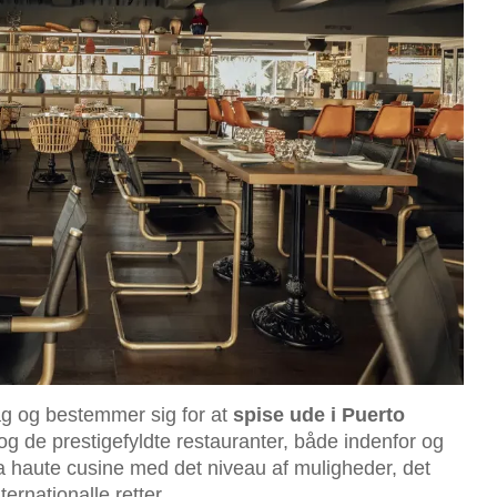
ag og bestemmer sig for at
spise ude i Puerto
 og de prestigefyldte restauranter, både indenfor og
 haute cusine med det niveau af muligheder, det
ernationalle retter.