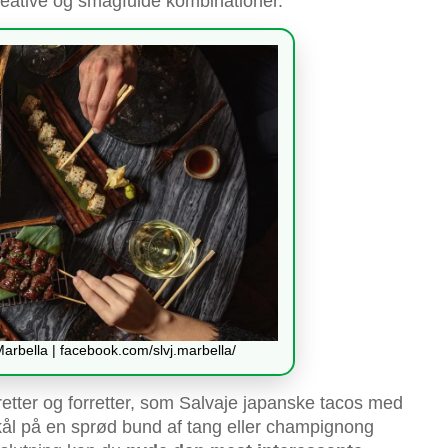
eative og smagfulde kombinationer.
arbella | facebook.com/slvj.marbella/
retter og forretter, som Salvaje japanske tacos med
akål på en sprød bund af tang eller champignong