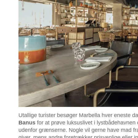
Utallige turister besøger Marbella hver eneste d
Banus
for at prøve luksuslivet i lystbådehavnen
udenfor grænserne. Nogle vil gerne have mad fra
giver, mens andre foretrækker prisvenlige eller int