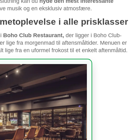
slutning kan du
nyde den mest interessante
ive musik og en eksklusiv atmosfære.
etoplevelse i alle prisklasser
 i
Boho Club Restaurant,
der ligger i Boho Club-
lser lige fra morgenmad til aftensmåltider. Menuen er
ige fra en uformel frokost til et enkelt aftenmåltid.