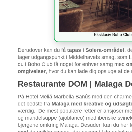
Eksklusiv Boho Club
Derudover kan du få
tapas i Solera-området
, d
tager udgangspunkt i Middelhavets smag, som f.ek
du i Boho Club få noget for enhver samg med
om
omgivelser
, hvor du kan lade dig opsluge af de
Restaurante DOM | Malaga D
På Hotel Meliá Marbella Banús med den charme
det bedste fra
Malaga med kreative og udsøgte
værdig. De mest populære retter er ansjoser me
og mandelsuppe (ajoblanco) med iberiske svinek
bjergene omkring Malaga. Desuden kan du her 
med de unikke smage, der passer til de enkelte