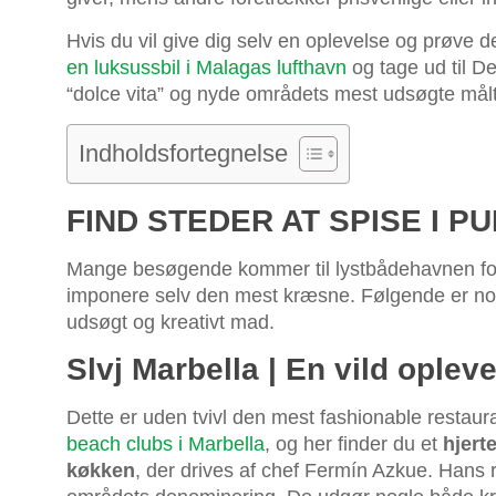
Hvis du vil give dig selv en oplevelse og prøve 
en luksussbil i Malagas lufthavn
og tage ud til De
“dolce vita” og nyde områdets mest udsøgte målt
Indholdsfortegnelse
FIND STEDER AT SPISE I P
Mange besøgende kommer til lystbådehavnen fo
imponere selv den mest kræsne. Følgende er no
udsøgt og kreativt mad.
Slvj Marbella | En vild oplev
Dette er uden tvivl den mest fashionable restaur
beach clubs i Marbella
, og her finder du et
hjert
køkken
, der drives af chef Fermín Azkue. Hans 