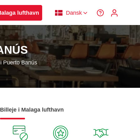
 Malaga lufthavn
Dansk
BANÚS
 i Puerto Banús
Billeje i Malaga lufthavn