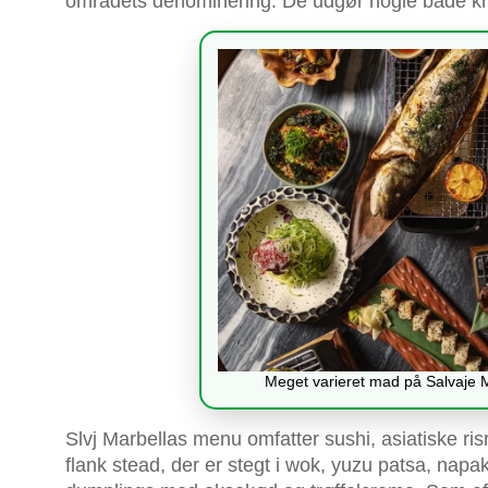
områdets denominering. De udgør nogle både kr
Meget varieret mad på Salvaje M
Slvj Marbellas menu omfatter sushi, asiatiske ris
flank stead, der er stegt i wok, yuzu patsa, nap