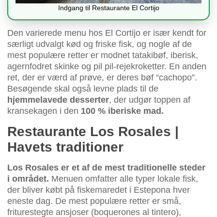
Indgang til Restaurante El Cortijo
Den varierede menu hos El Cortijo er især kendt for
særligt udvalgt kød og friske fisk, og nogle af de
mest populære retter er modnet tatakibøf, iberisk,
agernfodret skinke og pil pil-rejekroketter. En anden
ret, der er værd af prøve, er deres bøf “cachopo”.
Besøgende skal også levne plads til de
hjemmelavede desserter
, der udgør toppen af
kransekagen i den
100 % iberiske mad.
Restaurante Los Rosales |
Havets traditioner
Los Rosales er et af de mest traditionelle steder
i området.
Menuen omfatter alle typer lokale fisk,
der bliver købt på fiskemaredet i Estepona hver
eneste dag. De mest populære retter er små,
friturestegte ansjoser (boquerones al tintero),