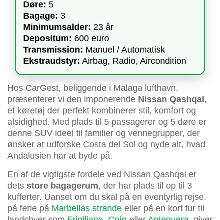
Døre:
5
Bagage:
3
Minimumsalder:
23 år
Depositum:
600 euro
Transmission:
Manuel / Automatisk
Ekstraudstyr:
Airbag, Radio, Aircondition
Hos CarGest, beliggende i Malaga lufthavn,
præsenterer vi den imponerende
Nissan Qashqai
,
et køretøj der perfekt kombinerer stil, komfort og
alsidighed. Med plads til 5 passagerer og 5 døre er
denne SUV ideel til familier og vennegrupper, der
ønsker at udforske Costa del Sol og nyde alt, hvad
Andalusien har at byde på.
En af de vigtigste fordele ved Nissan Qashqai er
dets
store bagagerum
, der har plads til op til 3
kufferter. Uanset om du skal på en eventyrlig rejse,
på ferie på
Marbellas strande
eller på en kort tur til
landsbyer som
Frigiliana
,
Coín
eller
Antequera
, giver