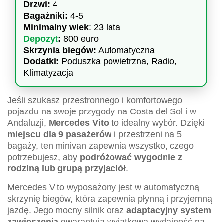
Drzwi:
4
Bagażniki:
4-5
Minimalny wiek
: 23 lata
Depozyt
:
800 euro
Skrzynia biegów:
Automatyczna
Dodatki:
Poduszka powietrzna, Radio,
Klimatyzacja
Jeśli szukasz przestronnego i komfortowego
pojazdu na swoje przygody na Costa del Sol i w
Andaluzji,
Mercedes Vito
to idealny wybór. Dzięki
miejscu dla 9 pasażerów
i przestrzeni na 5
bagaży, ten minivan zapewnia wszystko, czego
potrzebujesz, aby
podróżować wygodnie z
rodziną lub grupą przyjaciół
.
Mercedes Vito wyposażony jest w automatyczną
skrzynię biegów, która zapewnia płynną i przyjemną
jazdę. Jego mocny silnik oraz
adaptacyjny system
zawieszenia
gwarantują wyjątkową wydajność na